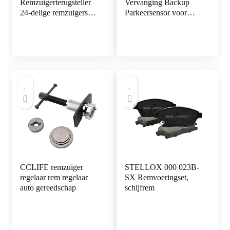
Remzuigerterugsteller
Vervanging Backup
24-delige remzuigerset
Parkeersensor voor
remzuigerterugsteller
BMW E46 E39 E60
rem universele
E63 E38 E65 E83 E53
zuigerterugsteller auto
E85 6620
gereedschap koffer set
66206989068
remklauw terugsteller
gereedschap
CCLIFE remzuiger
STELLOX 000 023B-
regelaar rem regelaar
SX Remvoeringset,
auto gereedschap
schijfrem