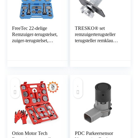
FreeTec 22-delige
TRESKO® set
Remzuiger-terugstelset,
remzuigerterugsteller
zuiger-terugstelset,
terugsteller remklauw
voor Audi, BMW,
voor het terugstellen
Opel, VW, Kia, met
van de remzuiger bij
nieuwe VAG-adapter
vervanging van
met 3 pennen
remschijven, -schoenen
of -blokken, 3-delige
gereedschapsset voor
personenauto,
universeel
Orion Motor Tech
PDC Parkeersensor