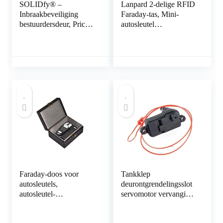
SOLIDfy® –
Lanpard 2-delige RFID
Inbraakbeveiliging
Faraday-tas, Mini-
bestuurdersdeur, Prick
autosleutel
Stop, zekering van
Signaalblokkeringstas,
roestvrij staal voor
100% geblokkeerd
Ducato, Jumper, Boxer
signaal, Blokkeer
X250, X290
gekloonde
autosignalen, Anti-
diefstal kleine auto.(S)
Faraday-doos voor
Tankklep
autosleutels,
deurontgrendelingsslot
autosleutel-
servomotor vervanging
signaalblokkering, anti-
voor A-udi A3 A6 A7
diefstal Faraday-
C7 Q3 Q7 L0862153D