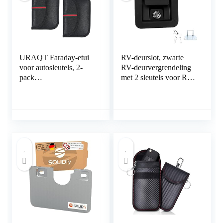
URAQT Faraday-etui
RV-deurslot, zwarte
voor autosleutels, 2-
RV-deurvergrendeling
pack
met 2 sleutels voor RV
autosleutelsignaalblokk
voor aanhangwagen
erend etui, Keyless
voor caravan voor
Entry-autosleutelkoffer
vrachtwagen
met haak voor het
beveiligen van
sleutelhanger, RFID-
sleutelblokkeringstas
voor autobeveiliging,
Keyless auto-
accessoires