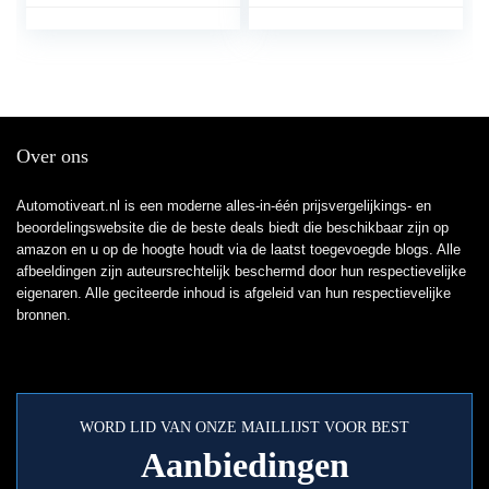
dooskooi, keyfob
RFID-
signaalblokkering,
Faraday-kluis,
autosleutelloze
sleutelhanger-
signaalblokkering,
Over ons
veilige autosleutelkast –
zwart
Automotiveart.nl is een moderne alles-in-één prijsvergelijkings- en
beoordelingswebsite die de beste deals biedt die beschikbaar zijn op
amazon en u op de hoogte houdt via de laatst toegevoegde blogs. Alle
afbeeldingen zijn auteursrechtelijk beschermd door hun respectievelijke
eigenaren. Alle geciteerde inhoud is afgeleid van hun respectievelijke
bronnen.
WORD LID VAN ONZE MAILLIJST VOOR BEST
Aanbiedingen