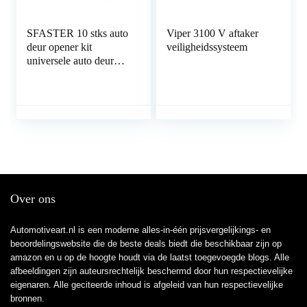
SFASTER 10 stks auto
Viper 3100 V aftaker
deur opener kit
veiligheidssysteem
universele auto deur
sleutel verloren slot uit
draagbare auto voertuig
noodgeval open
ontgrendelen
gereedschap kit + lucht
pomp
Over ons
Automotiveart.nl is een moderne alles-in-één prijsvergelijkings- en
beoordelingswebsite die de beste deals biedt die beschikbaar zijn op
amazon en u op de hoogte houdt via de laatst toegevoegde blogs. Alle
afbeeldingen zijn auteursrechtelijk beschermd door hun respectievelijke
eigenaren. Alle geciteerde inhoud is afgeleid van hun respectievelijke
bronnen.