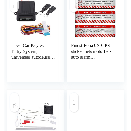
Tbest Car Keyless
Finest-Folia 9X GPS-
Entry System,
sticker fiets motorfiets
universeel autodeurslot
auto alarm
Keyless Entry System,
waarschuwing anti-
deurslot, centrale
diefstal sticker tracker
vergrendeling,
beveiligd R055 Fahrrad
afstandsbedieningsset
Aluminium geslepen
met
zilver.
kofferbakgoedkeuring,
afstandsbediening
Central Control Box
Kit