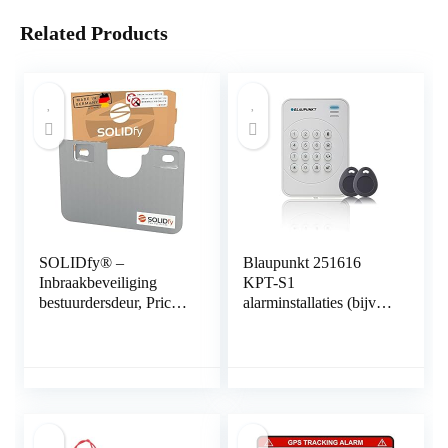
Related Products
SOLIDfy® –
Blaupunkt 251616
Inbraakbeveiliging
KPT-S1
bestuurdersdeur, Prick
alarminstallaties (bijv.
Stop, zekering van
SA2900R). Radio is
roestvrij staal voor
dankzij Rolling Code
Ducato, Jumper, Boxer
optimaal beschermd
X250, X290
met geïntegreerd
inclusief twee RFID,
bedieningspaneel met
tag reader en tags