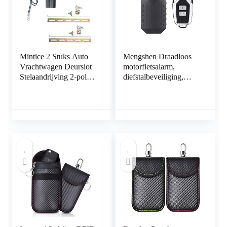
Mintice 2 Stuks Auto
Mengshen Draadloos
Vrachtwagen Deurslot
motorfietsalarm,
Stelaandrijving 2-polig
diefstalbeveiliging,
Draad 12V Centrale
alarm met
Vergrendeling
afstandsbediening,
Universele Elektrische
IP55 waterdicht, 113
Deurslotactuator
dB super luid (zwart)
Aanvulling of
Kofferbak
Ontgrendeling