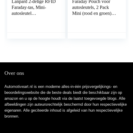
Lanpard 2-delige RFID
Faraday Pouch voor
Faraday-tas, Mini-
autosleutels, 2 Pack
autosleutel
Mini (rood en groen)
Signaalblokkeringstas,
Faraday tas voor
100% geblokkeerd
autosleutel signaalblok,
signaal, Blokkeer
anti-diefstal RFID
gekloonde
autosleutel
autosignalen, Anti-
signaalblokkering
diefstal kleine auto.(S)
Pouch
Over ons
Automotiveart.nl is een moderne alles-in-één prijsvergelijkings- en
beoordelingswebsite die de beste deals biedt die beschikbaar zijn op
amazon en u op de hoogte houdt via de laatst toegevoegde blogs. Alle
afbeeldingen zijn auteursrechtelijk beschermd door hun respectievelijke
eigenaren. Alle geciteerde inhoud is afgeleid van hun respectievelijke
bronnen.