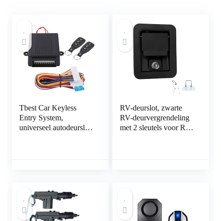
Tbest Car Keyless
RV-deurslot, zwarte
Entry System,
RV-deurvergrendeling
universeel autodeurslot
met 2 sleutels voor RV
Keyless Entry System,
voor aanhangwagen
deurslot, centrale
voor caravan voor
vergrendeling,
vrachtwagen
afstandsbedieningsset
met
kofferbakgoedkeuring,
afstandsbediening
Central Control Box
Kit