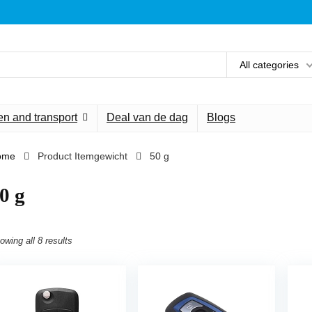
All categories
n and transport
Deal van de dag
Blogs
ome
Product Itemgewicht
‎50 g
50 g
owing all 8 results