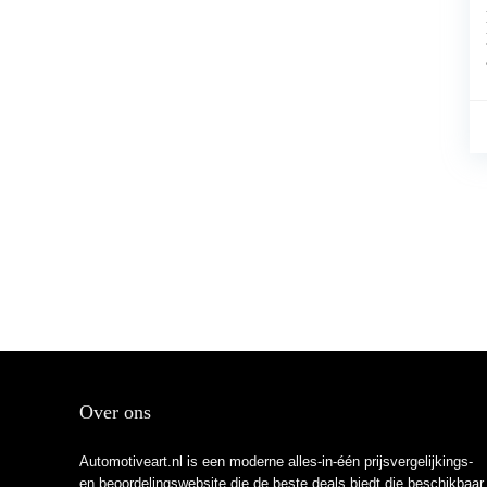
Over ons
Automotiveart.nl is een moderne alles-in-één prijsvergelijkings-
en beoordelingswebsite die de beste deals biedt die beschikbaar