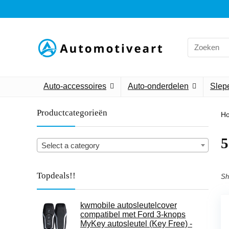
Search
for:
Auto-accessoires
Auto-onderdelen
Slepe
Productcategorieën
H
‎
Select a category
Topdeals!!
Sh
kwmobile autosleutelcover
compatibel met Ford 3-knops
MyKey autosleutel (Key Free) -