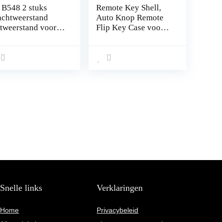
 B548 2 stuks
Remote Key Shell,
achtweerstand
Auto Knop Remote
stweerstand voor
Flip Key Case voor
D LED mini
S60 S80 V70 XC70
ipperlicht mini
XC90
ipperlicht voor de
ste
ipperfrequentie
V
Snelle links
Verklaringen
Home
Privacybeleid