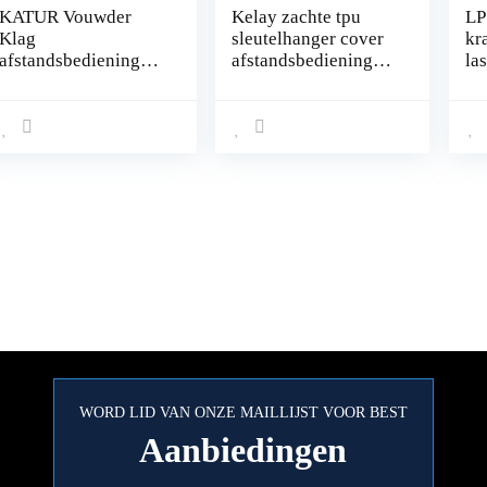
KATUR Vouwder
Kelay zachte tpu
LP
Klag
sleutelhanger cover
kr
afstandsbediening
afstandsbediening
la
autosleutel 3
premium sleutel
SM
knoppen 433MHz
bescherming case
kn
voor FO-RD Focus
compatibel met land
kn
Mondeo Fiesta met
rover ontdekking
jui
chip 4D-63
sport evoque aurora
kn
jaguar xf xj xjl xel
12
xfl f-tempo 5 toetsen
(zilver)
WORD LID VAN ONZE MAILLIJST VOOR BEST
Aanbiedingen