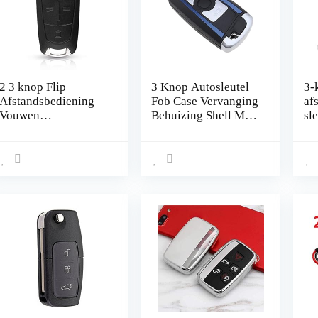
2 3 knop Flip
3 Knop Autosleutel
3-
Afstandsbediening
Fob Case Vervanging
af
Vouwen
Behuizing Shell Met
sl
Autosleutelzakje
Ongesneden Blade
ser
Case Voor Opel
Smart Remote Fob
co
Vauxhall Corsa D
Case Shell
50
Astra G Zafira ” EEN
Compatibel met
Pu
Vectra B Mokka G
BMW 1/2/3/4
me
Insignia (3 Knop)
serie/F20/
cutter
F22/F30/F31/ F32