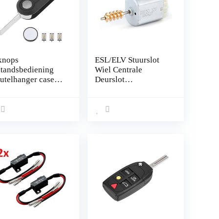
knops
ESL/ELV Stuurslot
standsbediening
Wiel Centrale
eutelhanger case
Deurslot
vice reparatie kit,
Motor,Motor
mpatibel met Fiat
Stuurslot Wiel Motor
0 Ducato Doblo
Antidiefstal
nto (ongesneden
Vergrendelingen
s)