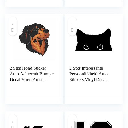
Decoratie Sticker
Vrachtwagen
Grappige Auto Bumper
Accessoires Auto Decal
Sticker
2 Stks Hond Sticker
2 Stks Interessante
Auto Achterruit Bumper
Persoonlijkheid Auto
Decal Vinyl Auto
Stickers Vinyl Decal
Styling Accessoires
Kat Decoratieve
Zonnebrandcrème
Accessoires Creatieve
Waterdicht 13 Cm x
Waterdichte 15 Cm x 9
12.3 Cm Auto Stickers
Cm Laptop Koffer
Laptop Koffer
Truck Auto Decal
Vrachtwagen Auto
Decal