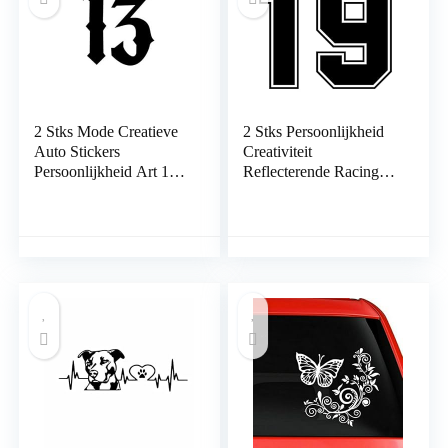
2 Stks Mode Creatieve
2 Stks Persoonlijkheid
Auto Stickers
Creativiteit
Persoonlijkheid Art 13
Reflecterende Racing
Styling
Nummer 19 Auto
Zonnebrandcrème 10 *
Sticker En Stickers
10 Cm Decals Vinyl
Styling 18 * 16 Cm
Lichaam Accessoires
Laptop Koffer
Laptop Koffer
Vrachtwagen
Vrachtwagen Auto
Accessoires auto Decal
Decal Auto Stickers
Auto Stickers