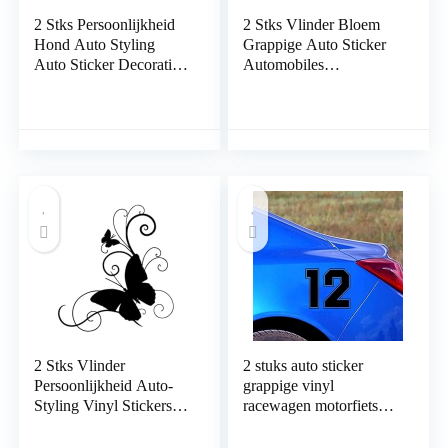
2 Stks Persoonlijkheid
2 Stks Vlinder Bloem
Hond Auto Styling
Grappige Auto Sticker
Auto Sticker Decoratie
Automobiles
Zwarte Auto Stickers20
Motorfietsen Exterieur
Cm * 6.7 Cm Laptop
Accessoires
Koffer Truck
Reflecterende Vinyl
Accessoires Auto Decal
Decals Laptop Koffer
Grappige Auto Bumper
Vrachtwagen Auto
Sticker
Stickers Auto Decal
2 Stks Vlinder
2 stuks auto sticker
Persoonlijkheid Auto-
grappige vinyl
Styling Vinyl Stickers
racewagen motorfiets
Decals Custom Auto
sticker nummer 12
Sticker 15 Cm * 16 Cm
reflecterende