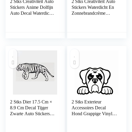
2 Stks Creativiteit Auto
2 Stks Creativiteit Auto
Stickers Anime Dolfijn
Stickers Waterdicht En
Auto Decal Waterdicht
Zonnebrandcrème
Vinyl Car Wrap
Golden Retriever Hond
Window Bumper
Grappige Auto Sticker
Motorfiets Decoratie
3D Vinyl Auto Styling
13X11.8 Cm Auto
14 Cm * X 12 Cm Auto
Stickers:
Stickers Grappige Auto
Bumper Sticker
2 Stks Dier 17.5 Cm ×
2 Stks Exterieur
8.9 Cm Decal Tijger
Accessoires Decal
Zwarte Auto Stickers
Hond Grappige Vinyl
Auto Sticker Laptop
Auto Decals Venster
Koffer Vrachtwagen
Bumper Stickers Auto
Accessoires Auto Decal
Stickers Laptop Koffer