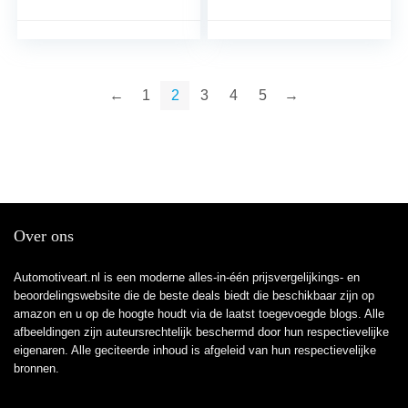
Laptop Koffer
waterdichte auto sticker,
Vrachtwagen
10 cm * 9 cm auto
Accessoires Auto Decal
stickers laptop koffer
Auto Stickers
vrachtwagen accessoires
auto sticker
←
1
2
3
4
5
→
Over ons
Automotiveart.nl is een moderne alles-in-één prijsvergelijkings- en
beoordelingswebsite die de beste deals biedt die beschikbaar zijn op
amazon en u op de hoogte houdt via de laatst toegevoegde blogs. Alle
afbeeldingen zijn auteursrechtelijk beschermd door hun respectievelijke
eigenaren. Alle geciteerde inhoud is afgeleid van hun respectievelijke
bronnen.