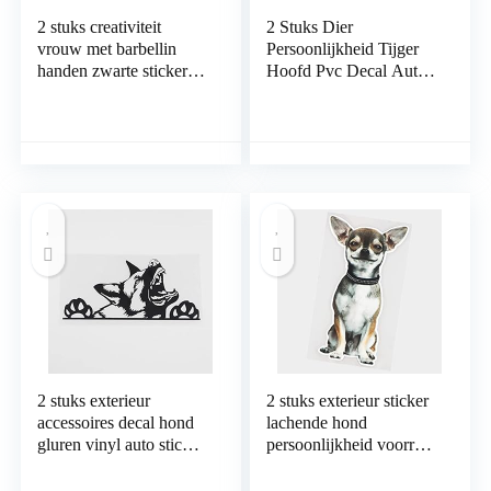
2 stuks creativiteit
2 Stuks Dier
vrouw met barbellin
Persoonlijkheid Tijger
handen zwarte sticker
Hoofd Pvc Decal Auto
persoonlijkheid auto
Sticker Waterdicht
sticker
Accessoires 14 Cm *
zonnebrandcrème
14.2 Cm Laptop Koffer
waterdicht 15,4 cm x
Truck auto Decal Auto
15,3 cm laptop koffer
Stickers
vrachtwagen accessoires
auto sticker
2 stuks exterieur
2 stuks exterieur sticker
accessoires decal hond
lachende hond
gluren vinyl auto sticker
persoonlijkheid voorruit
zwarte auto stickers
decoratie dierlijke
laptop koffer
stickers auto sticker auto