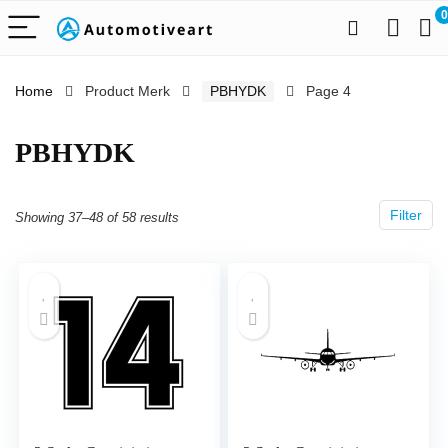
0
Home
Product Merk
‎PBHYDK
Page 4
‎PBHYDK
Filter
Showing 37–48 of 58 results