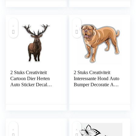
Vrachtwagen
zonnebrandcrème
Accessoires Auto Decal
waterdichte pvc auto
Grappige Auto Bumper
stickers:
Sticker
2 Stuks Creativiteit
2 Stuks Creativiteit
Cartoon Dier Herten
Interessante Hond Auto
Auto Sticker Decal
Bumper Decoratie Auto
Decoratie Grafische Pvc
Sticker
11.5 Cm * 15.3 Cm
Zonnebrandcrème
Auto Stickers Laptop
Waterdicht 15 Cm x
Koffer Vrachtwagen
14.3 Cm Auto Stickers
Accessoires Auto Decal
Laptop Koffer
Vrachtwagen Auto
Decal