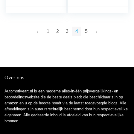
vrachtwagen auto
stickers laptop koffer
sticker grappige auto
vrachtwagen accessoires
bumper sticker
auto sticker
←
1
2
3
4
5
→
Over ons
Automotiveart.nl is een moderne alles-in-één prijsvergelijkings- en
beoordelingswebsite die de beste deals biedt die beschikbaar zijn op
amazon en u op de hoogte houdt via de laatst toegevoegde blogs. Alle
afbeeldingen zijn auteursrechtelijk beschermd door hun respectievelijke
eigenaren. Alle geciteerde inhoud is afgeleid van hun respectievelijke
bronnen.