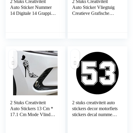
2 Stuks Creativiteit
2 Stuks Creativiteit
Auto Sticker Nummer
Auto Sticker Vliegtuig
14 Digitale 14 Grappige
Creatieve Grafische
Auto Motorfiets
Vinyl Ongeëvenaarde
Decoratie Decal
Decal Patroon 17.7 Cm
Waterdicht Zonwering
* 5.6 Cm Laptop Koffer
Vinyl 20 Cm * 17.5 Cm
Vrachtwagen
Auto Stickers
Accessoires Auto Decal
2 Stuks Creativiteit
2 stuks creativiteit auto
Auto Stickers 13 Cm *
stickers decor motorfiets
17.1 Cm Mode Vlinder
stickers decal nummer
Decor Vinyl Auto
53 auto sticker
Sticker Motorfiets
decoratieve accessoires
Laptop Koffer
creatieve