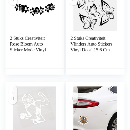
2 Stuks Creativiteit
2 Stuks Creativiteit
Rose Bloem Auto
Vlinders Auto Stickers
Sticker Mode Vinyl
Vinyl Decal 15.6 Cm *
Decals 18X5.7 Cm
16.4 Cm Laptop Koffer
Laptop Koffer
Truck Accessoires Auto
Vrachtwagen
Decal Auto Stickers
Accessoires Auto Decal
Decoratie Sticker
Auto Stickers Grappige
Auto Bumper Sticker