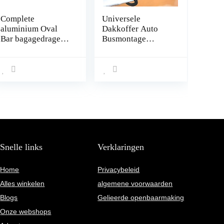
Complete
Universele
aluminium Oval
Dakkoffer Auto
Bar bagagedrager
Busmontage
78-119 cm voor
Montagekit U-
Kia Niro 2016- met
boutklemmen U-
geïntegreerde
beugels 85 mm
reling (gesloten)
binnenmaat 4 Stuks
met sluit
met 8 borgmoeren
mogelijkheid,
draagvermogen
100 kg
Snelle links
Verklaringen
Home
Privacybeleid
Alles winkelen
algemene voorwaarden
Blogs
Gelieerde openbaarmaking
Onze webshops