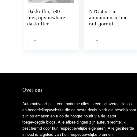
Dakkoffer, 580
NTG 4 x 1 m
liter, opvouwbare
aluminium airline
dakkoffer,
rail sjorrail
waterdicht,
vierkant, met gaten
dakkoffer voor de
1 m 1000 mm
auto, draagbaar,
Startset,
voor reizen en
Ladingzekering
vervoer van
voor vrachtwagens
bagage, 6 kubieke
en stacaravans,
meter, zwart
Geboorde sjorrail,
geanodiseerd zilver
Over ons
Automotiveart.nl is een moderne alles-in-één prijsvergelijkings-
en beoordelingswebsite die de beste deals biedt die beschikbaar
zijn op amazon en u op de hoogte houdt via de laatst
toegevoegde blogs. Alle afbeeldingen zijn auteursrechtelijk
beschermd door hun respectievelijke eigenaren. Alle geciteerde
inhoud is afgeleid van hun respectievelijke bronnen.