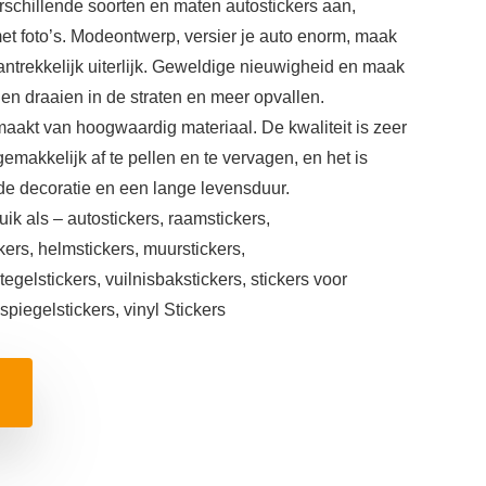
rschillende soorten en maten autostickers aan,
t foto’s. Modeontwerp, versier je auto enorm, maak
ntrekkelijk uiterlijk. Geweldige nieuwigheid en maak
den draaien in de straten en meer opvallen.
emaakt van hoogwaardig materiaal. De kwaliteit is zeer
gemakkelijk af te pellen en te vervagen, en het is
de decoratie en een lange levensduur.
uik als – autostickers, raamstickers,
kers, helmstickers, muurstickers,
tegelstickers, vuilnisbakstickers, stickers voor
jspiegelstickers, vinyl Stickers