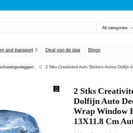
All categories
n and transport
Deal van de dag
Blogs
schuwingsvlaggen
2 Stks Creativiteit Auto Stickers Anime Dolfi
2 Stks Creativit
Dolfijn Auto De
Wrap Window Bu
13X11.8 Cm Aut