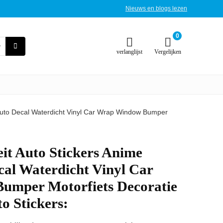
Nieuws en blogs lezen
0
verlanglijst
Vergelijken
jn Auto Decal Waterdicht Vinyl Car Wrap Window Bumper
eit Auto Stickers Anime
cal Waterdicht Vinyl Car
mper Motorfiets Decoratie
o Stickers: