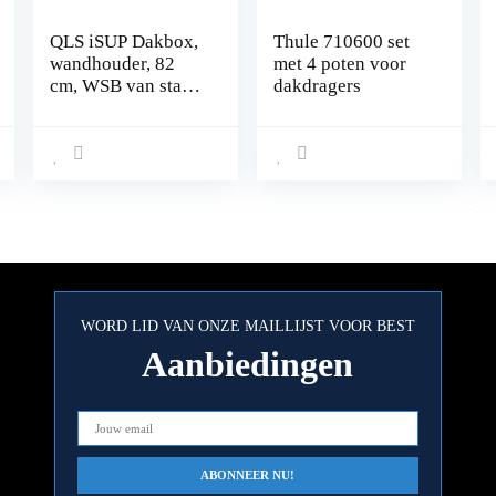
QLS iSUP Dakbox,
Thule 710600 set
wandhouder, 82
met 4 poten voor
cm, WSB van staal,
dakdragers
voor het opbergen
van dakkoffers,
tuingereedschap,
skibox,
sporttoestellen,
surfplank
WORD LID VAN ONZE MAILLIJST VOOR BEST
Aanbiedingen