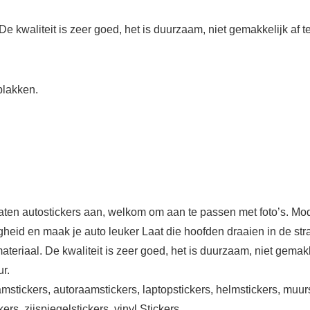
 kwaliteit is zeer goed, het is duurzaam, niet gemakkelijk af te
plakken.
aten autostickers aan, welkom om aan te passen met foto’s. M
igheid en maak je auto leuker Laat die hoofden draaien in de st
eriaal. De kwaliteit is zeer goed, het is duurzaam, niet gemakke
r.
aamstickers, autoraamstickers, laptopstickers, helmstickers, muurs
ers, zijspiegelstickers, vinyl Stickers