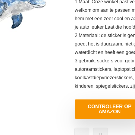
1 Maat: Onze winkel past ve
welkom om aan te passen me
hem met een zeer cool en aa
je auto leuker Laat die hoof
2 Materiaal: de sticker is g
goed, het is duurzaam, niet 
waterdicht en heeft een goe
3 gebruik: stickers voor gebr
autoraamstickers, laptopstic
koelkastdiepvriezerstickers, 
kinderen, spiegelstickers, zi
CONTROLEER OP
AMAZON