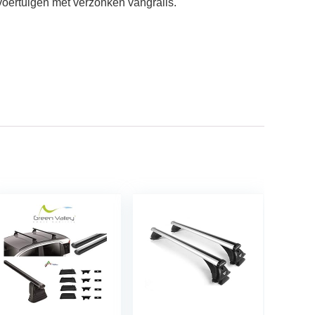
 voertuigen met verzonken vangrails.