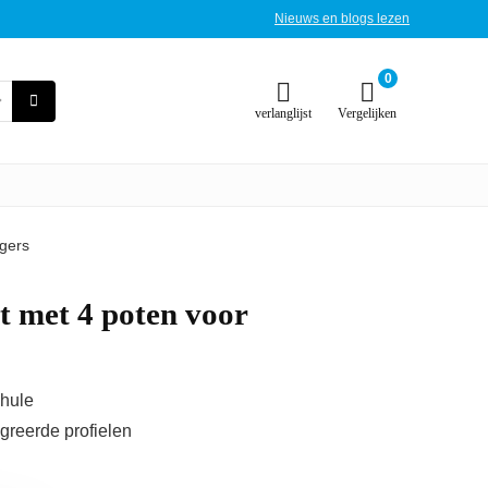
Nieuws en blogs lezen
0
verlanglijst
Vergelijken
gers
t met 4 poten voor
Thule
greerde profielen