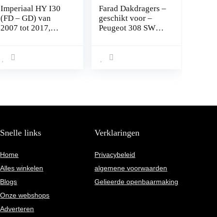
Imperiaal HY I30
Farad Dakdragers –
(FD – GD) van
geschikt voor –
2007 tot 2017,
Peugeot 308 SW
voorgemonteerd,
2008 t/m 2013 –
voor auto’s zonder
Open Dakrail –
railing met vaste
100kg
puntbevestiging
Laadvermogen –
Aluminium –
Luxset
Snelle links
Verklaringen
Home
Privacybeleid
Alles winkelen
algemene voorwaarden
Blogs
Gelieerde openbaarmaking
Onze webshops
Adverteren