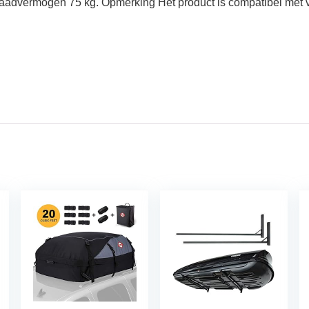
en. Laadvermogen 75 kg. Opmerking Het product is compatibel met