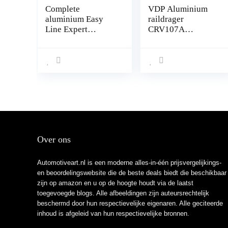
Complete
VDP Aluminium
aluminium Easy
raildrager
Line Expert
CRV107A
bagagedrager 135
compatibel met
cm voor Mercedes
Toyota Auris
R-Klasse W251
Combi 5-deurs
Stationwagen
vanaf 2013
2006-2013 met
afsluitbaar
fabrieks
bevestigings
punten met sluit
mogelijkheid,
draagvermogen 90
Over ons
kg
Automotiveart.nl is een moderne alles-in-één prijsvergelijkings-
en beoordelingswebsite die de beste deals biedt die beschikbaar
zijn op amazon en u op de hoogte houdt via de laatst
toegevoegde blogs. Alle afbeeldingen zijn auteursrechtelijk
beschermd door hun respectievelijke eigenaren. Alle geciteerde
inhoud is afgeleid van hun respectievelijke bronnen.