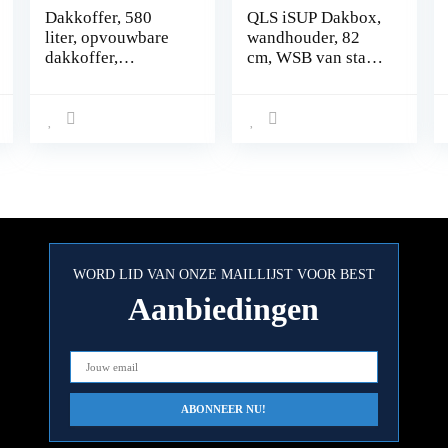
Dakkoffer, 580
QLS iSUP Dakbox,
liter, opvouwbare
wandhouder, 82
dakkoffer,
cm, WSB van staal,
waterdicht,
voor het opbergen
dakkoffer voor de
van dakkoffers,
auto, draagbaar,
tuingereedschap,
voor reizen en
skibox,
vervoer van
sporttoestellen,
bagage, 6 kubieke
surfplank
meter, zwart
WORD LID VAN ONZE MAILLIJST VOOR BEST
Aanbiedingen