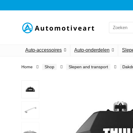
Search
for:
Auto-accessoires
Auto-onderdelen
Slepe
Home
Shop
Slepen and transport
Dakdr