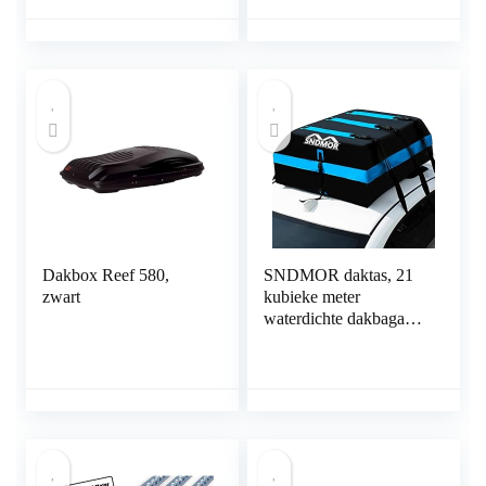
(gesloten) met sluit
Spoorstaven GRIJS
mogelijkheid,
draagvermogen 100 kg
Dakbox Reef 580,
SNDMOR daktas, 21
zwart
kubieke meter
waterdichte dakbagage,
geschikt voor alle
voertuigen met of
zonder bagage,
inclusief antislipmat + 6
verstevigde banden