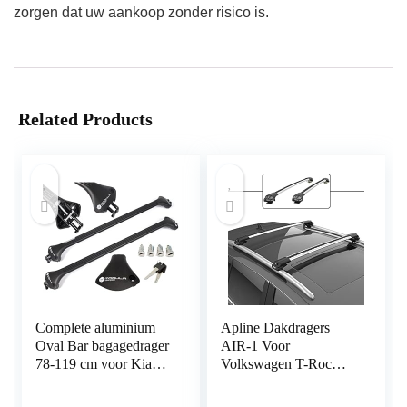
zorgen dat uw aankoop zonder risico is.
Related Products
Complete aluminium
Apline Dakdragers
Oval Bar bagagedrager
AIR-1 Voor
78-119 cm voor Kia
Volkswagen T-Roc
Niro 2016- met
2017-2022 Auto Top
geïntegreerde reling
Bagage Vervoerder