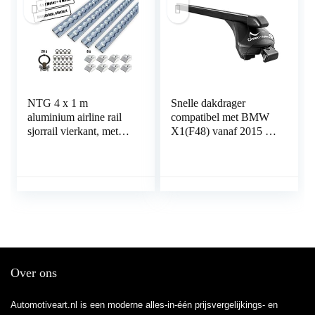
NTG 4 x 1 m
Snelle dakdrager
aluminium airline rail
compatibel met BMW
sjorrail vierkant, met
X1(F48) vanaf 2015 tot
gaten 1 m 1000 mm
bovenliggende reling.
Startset,
Ladingzekering voor
vrachtwagens en
stacaravans, Geboorde
sjorrail, geanodiseerd
zilver
Over ons
Automotiveart.nl is een moderne alles-in-één prijsvergelijkings- en