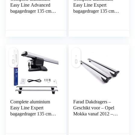
Easy Line Advanced
Easy Line Expert
bagagedrager 135 cm
bagagedrager 135 cm
voor Jaguar F-Pace
voor Mercedes R-
vanaf 2016 met
Klasse W251
geïntegreerde rails,
Stationwagen 2006-
draagvermogen 90 kg
2013 met fabrieks
bevestigings punten met
sluit mogelijkheid,
draagvermogen 90 kg
Complete aluminium
Farad Dakdragers –
Easy Line Expert
Geschikt voor – Opel
bagagedrager 135 cm
Mokka vanaf 2012 –
voor Nissan NV200
Gesloten Dakrail –
vanaf 2009 met fabrieks
100kg Laadvermogen –
bevestigings punten met
Wingbar