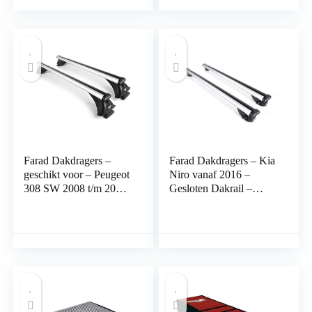
sluit mogelijkheid,
draagvermogen 90 kg
Farad Dakdragers –
Farad Dakdragers – Kia
geschikt voor – Peugeot
Niro vanaf 2016 –
308 SW 2008 t/m 2013
Gesloten Dakrail –
– Open Dakrail – 100kg
100kg Laadvermogen –
Laadvermogen –
Aluminium
Aluminium – Luxset