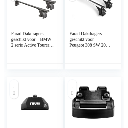
Farad Dakdragers –
Farad Dakdragers –
geschikt voor – BMW
geschikt voor –
2 serie Active Tourer
Peugeot 308 SW 2008
(F45) vanaf 2014 –
t/m 2013 – Open
Glad dak – Staal -Smal
Dakrail – 100kg
Laadvermogen –
Aluminium – Luxset