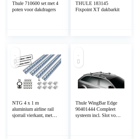
Thule 710600 set met 4
THULE 183145
poten voor dakdragers
Fixpoint XT dakbarkit
NTG 4 x 1 m
Thule WingBar Edge
aluminium airline rail
90401444 Compleet
sjorrail vierkant, met
systeem incl. Slot voor
gaten 1 m 1000 mm
Volkswagen Sharan –
Startset,
de stille en veilige
Ladingzekering voor
bagagedrager