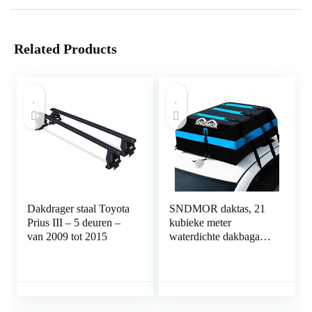
Related Products
Dakdrager staal Toyota
SNDMOR daktas, 21
Prius III – 5 deuren –
kubieke meter
van 2009 tot 2015
waterdichte dakbagage,
geschikt voor alle
voertuigen met of
zonder bagage,
inclusief antislipmat + 6
verstevigde banden