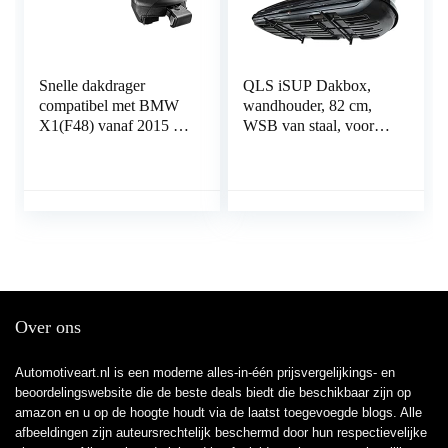
Snelle dakdrager
QLS iSUP Dakbox,
compatibel met BMW
wandhouder, 82 cm,
X1(F48) vanaf 2015 tot
WSB van staal, voor
bovenliggende reling.
het opbergen van
dakkoffers,
tuingereedschap,
skibox, sporttoestellen,
surfplank
Over ons
Automotiveart.nl is een moderne alles-in-één prijsvergelijkings- en
beoordelingswebsite die de beste deals biedt die beschikbaar zijn op
amazon en u op de hoogte houdt via de laatst toegevoegde blogs. Alle
afbeeldingen zijn auteursrechtelijk beschermd door hun respectievelijke