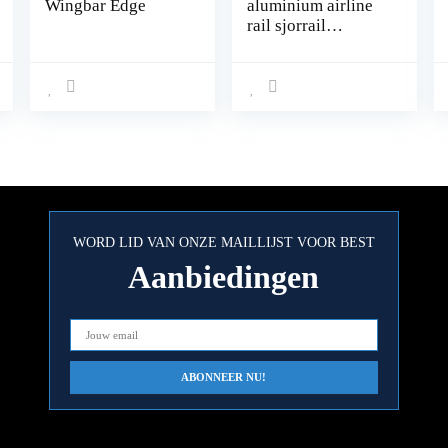
Wingbar Edge
aluminium airline
rail sjorrail
vierkant, met gaten
1 m 1000 mm
Startset,
Ladingzekering
voor vrachtwagens
en stacaravans,
Geboorde sjorrail,
geanodiseerd zilver
WORD LID VAN ONZE MAILLIJST VOOR BEST
Aanbiedingen