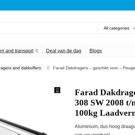
All categories
n and transport
Deal van de dag
Blogs
agers and dakkoffers
Farad Dakdragers – geschikt voor – Peug
Farad Dakdrager
308 SW 2008 t/
100kg Laadverm
Aluminium, dus hoog draagve
van uw voertuig)