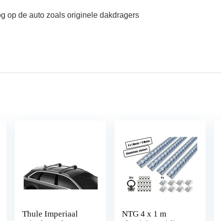
g op de auto zoals originele dakdragers
Thule Imperiaal
NTG 4 x 1 m