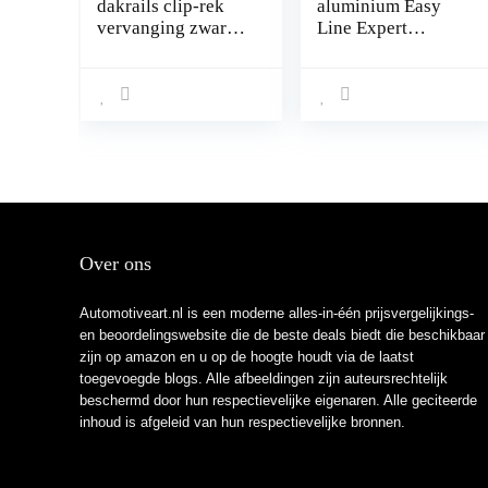
dakrails clip-rek
aluminium Easy
vervanging zwart
Line Expert
voor Mazda 2 3 5 6
bagagedrager 135
Cx7
cm voor Mercedes
R-Klasse W251
Stationwagen
2006-2013 met
fabrieks
bevestigings
punten met sluit
mogelijkheid,
draagvermogen 90
Over ons
kg
Automotiveart.nl is een moderne alles-in-één prijsvergelijkings-
en beoordelingswebsite die de beste deals biedt die beschikbaar
zijn op amazon en u op de hoogte houdt via de laatst
toegevoegde blogs. Alle afbeeldingen zijn auteursrechtelijk
beschermd door hun respectievelijke eigenaren. Alle geciteerde
inhoud is afgeleid van hun respectievelijke bronnen.