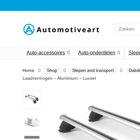
Search
for:
Auto-accessoires
Auto-onderdelen
Slepe
Home
Shop
Slepen and transport
Dakdr
Laadvermogen – Aluminium – Luxset