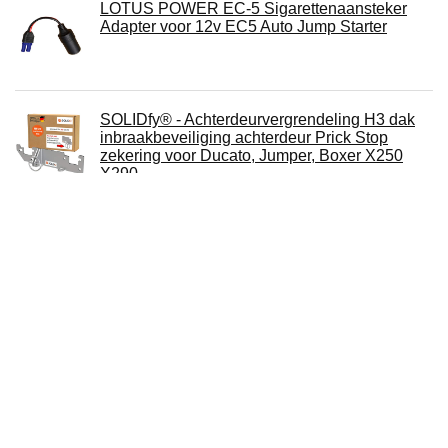
LOTUS POWER EC-5 Sigarettenaansteker
Adapter voor 12v EC5 Auto Jump Starter
SOLIDfy® - Achterdeurvergrendeling H3 dak
inbraakbeveiliging achterdeur Prick Stop
zekering voor Ducato, Jumper, Boxer X250
X290
Plastics Curb Ramps - Portable Lightweight
Heavy Duty Plastics Threshold | Portable
Ramp Set for Car Bike Motorcycle Wheelchair
Xiaohuaduo
KASER Sleutel Shell Afstandsbediening voor
Smart Fortwo 451 Coupe Roadster Forfour
Autosleutel Remote Key Fob Case 3 Knoppen
met Lederen Sleutelhanger