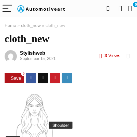
0
Home
»
cloth_new
»
cloth_new
cloth_new
Stylishweb
3
Views
September 15, 2021
0
Save