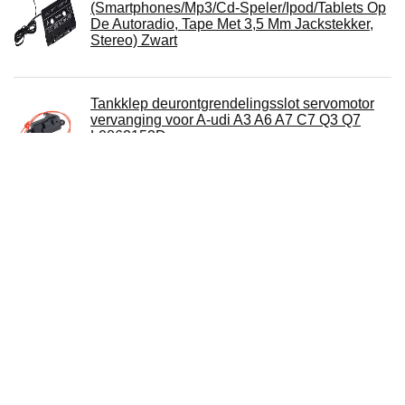
(Smartphones/Mp3/Cd-Speler/Ipod/Tablets Op
De Autoradio, Tape Met 3,5 Mm Jackstekker,
Stereo) Zwart
Tankklep deurontgrendelingsslot servomotor
vervanging voor A-udi A3 A6 A7 C7 Q3 Q7
L0862153D
Farad Dakdragers - Geschikt voor - Opel
Mokka vanaf 2012 - Gesloten Dakrail - 100kg
Laadvermogen - Wingbar
2 stks Auto Remblok Slijtage Sensor Indicator
Kabel voor BMW E81 E90 E91 Voor Achter
Rechts Alarm Draad AOD