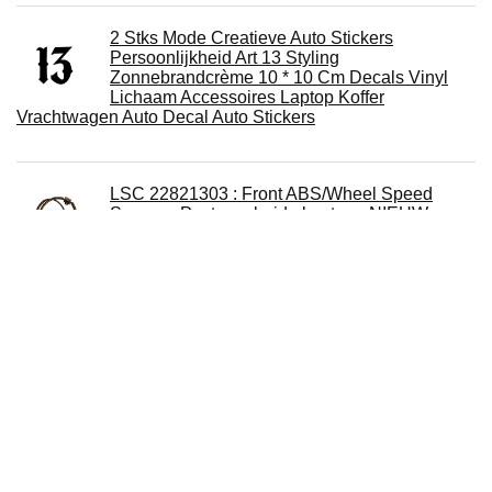
2 Stks Mode Creatieve Auto Stickers
Persoonlijkheid Art 13 Styling
Zonnebrandcrème 10 * 10 Cm Decals Vinyl
Lichaam Accessoires Laptop Koffer
Vrachtwagen Auto Decal Auto Stickers
LSC 22821303 : Front ABS/Wheel Speed
Sensor - Past aan beide kanten - NIEUW van
LSC
TarosTrade 246-0254-N-85172 sleephaak
kwmobile shell compatibel met Harley
Davidson motorsleutel - scooter sleutel
beschermhoes camouflage zwart lichtgroen