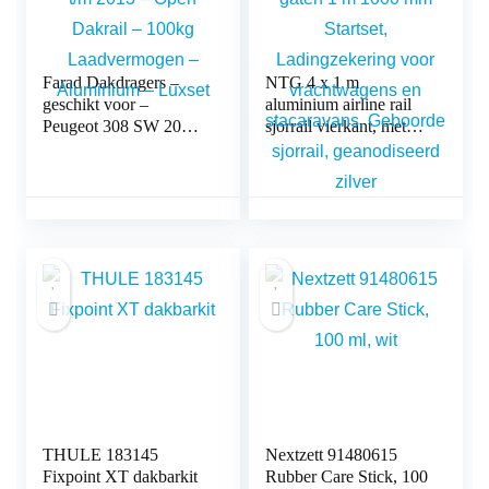
Farad Dakdragers –
NTG 4 x 1 m
geschikt voor –
aluminium airline rail
Peugeot 308 SW 2008
sjorrail vierkant, met
t/m 2013 – Open
gaten 1 m 1000 mm
Dakrail – 100kg
Startset,
Laadvermogen –
Ladingzekering voor
Aluminium – Luxset
vrachtwagens en
stacaravans, Geboorde
sjorrail, geanodiseerd
zilver
THULE 183145
Nextzett 91480615
Fixpoint XT dakbarkit
Rubber Care Stick, 100