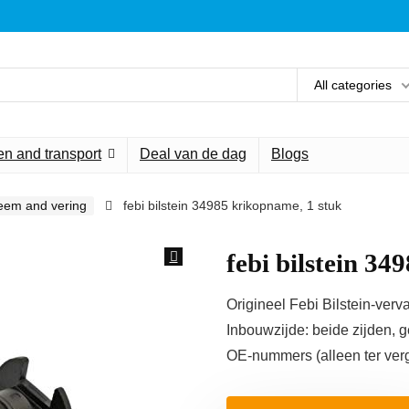
All categories
n and transport
Deal van de dag
Blogs
eem and vering
febi bilstein 34985 krikopname, 1 stuk
febi bilstein 34
Origineel Febi Bilstein-ver
Inbouwzijde: beide zijden, g
OE-nummers (alleen ter ver