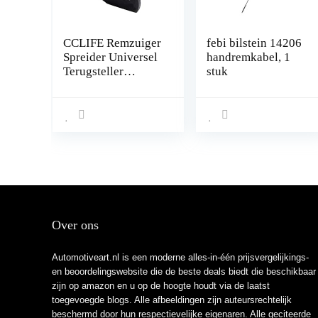
CCLIFE Remzuiger
febi bilstein 14206
Spreider Universel
handremkabel, 1
Terugsteller
stuk
Remklauw Zuiger
Remblokken Terug
Draaier
Over ons
Automotiveart.nl is een moderne alles-in-één prijsvergelijkings-
en beoordelingswebsite die de beste deals biedt die beschikbaar
zijn op amazon en u op de hoogte houdt via de laatst
toegevoegde blogs. Alle afbeeldingen zijn auteursrechtelijk
beschermd door hun respectievelijke eigenaren. Alle geciteerde