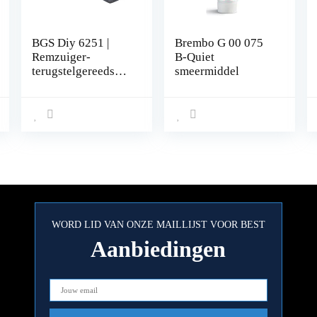
BGS Diy 6251 |
Brembo G 00 075
Remzuiger-
B-Quiet
terugstelgereedsch
smeermiddel
ap
WORD LID VAN ONZE MAILLIJST VOOR BEST
Aanbiedingen