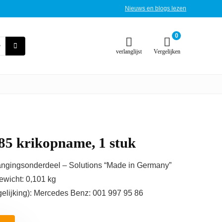
Nieuws en blogs lezen
0
verlanglijst
Vergelijken
985 krikopname, 1 stuk
vangingsonderdeel – Solutions “Made in Germany”
ewicht: 0,101 kg
gelijking): Mercedes Benz: 001 997 95 86