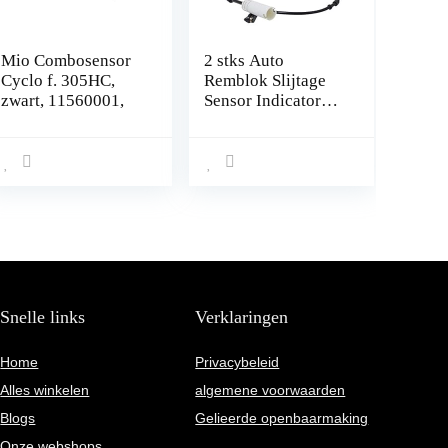
Mio Combosensor
2 stks Auto
Cyclo f. 305HC,
Remblok Slijtage
zwart, 11560001,
Sensor Indicator
Kabel voor BMW
E81 E90 E91 Voor
Achter Rechts
Alarm Draad AOD
Snelle links
Verklaringen
Home
Privacybeleid
Alles winkelen
algemene voorwaarden
Blogs
Gelieerde openbaarmaking
Onze webshops