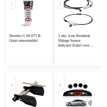
Brembo G 00 075 B-
2 stks Auto Remblok
Quiet smeermiddel
Slijtage Sensor
Indicator Kabel voor
BMW E81 E90 E91
Voor Achter Rechts
Alarm Draad AOD