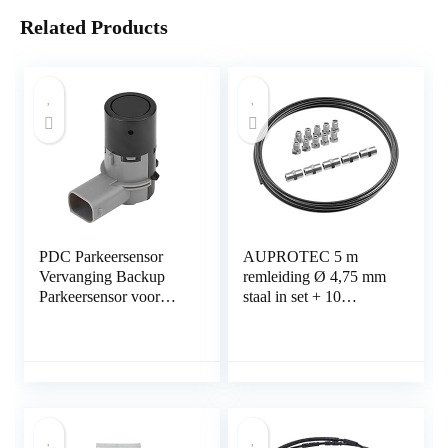
Related Products
PDC Parkeersensor
AUPROTEC 5 m
Vervanging Backup
remleiding Ø 4,75 mm
Parkeersensor voor
staal in set + 10
BMW E46 E39 E60
schroefverbindingen +
E63 E38 E65 E83 E53
5 connectoren M10 x 1
E85 6620
DIN 74 234 conform
66206989068
koperen stalen rembuis
in assortiment voor
Bördel F