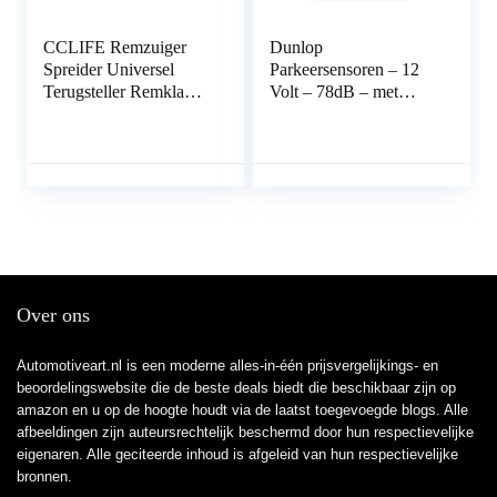
CCLIFE Remzuiger
Dunlop
Spreider Universel
Parkeersensoren – 12
Terugsteller Remklauw
Volt – 78dB – met
Zuiger Remblokken
Obstakel-Indicator en 4
Terug Draaier
Sensoren
Over ons
Automotiveart.nl is een moderne alles-in-één prijsvergelijkings- en
beoordelingswebsite die de beste deals biedt die beschikbaar zijn op
amazon en u op de hoogte houdt via de laatst toegevoegde blogs. Alle
afbeeldingen zijn auteursrechtelijk beschermd door hun respectievelijke
eigenaren. Alle geciteerde inhoud is afgeleid van hun respectievelijke
bronnen.