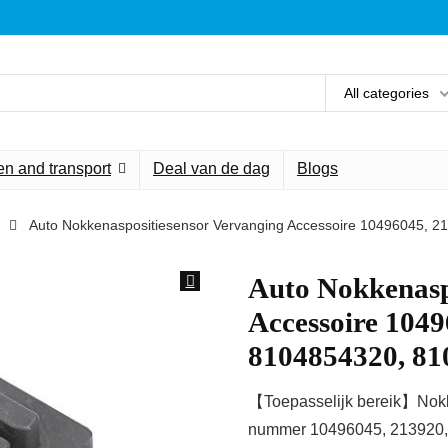
All categories
n and transport
Deal van de dag
Blogs
Auto Nokkenaspositiesensor Vervanging Accessoire 10496045, 
Auto Nokkenasp
Accessoire 1049
8104854320, 81
【Toepasselijk bereik】Nokk
nummer 10496045, 213920,