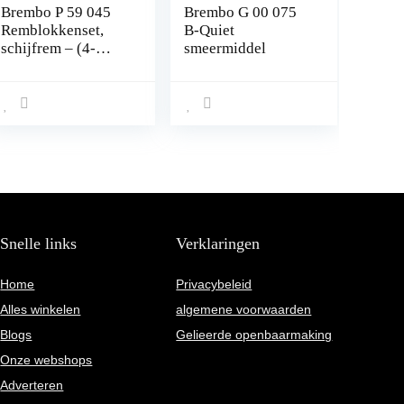
Brembo P 59 045
Brembo G 00 075
Remblokkenset,
B-Quiet
schijfrem – (4-
smeermiddel
delig)
Snelle links
Verklaringen
Home
Privacybeleid
Alles winkelen
algemene voorwaarden
Blogs
Gelieerde openbaarmaking
Onze webshops
Adverteren