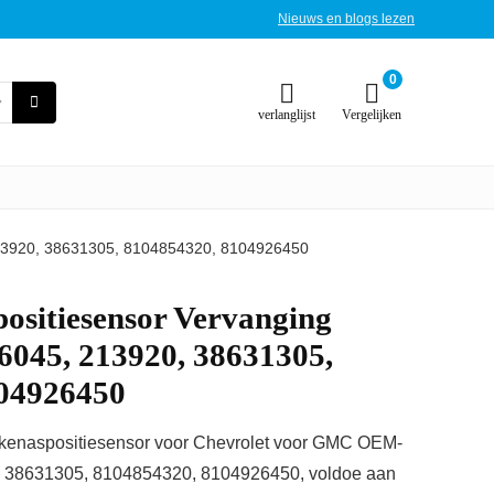
Nieuws en blogs lezen
0
verlanglijst
Vergelijken
213920, 38631305, 8104854320, 8104926450
ositiesensor Vervanging
6045, 213920, 38631305,
04926450
enaspositiesensor voor Chevrolet voor GMC OEM-
 38631305, 8104854320, 8104926450, voldoe aan