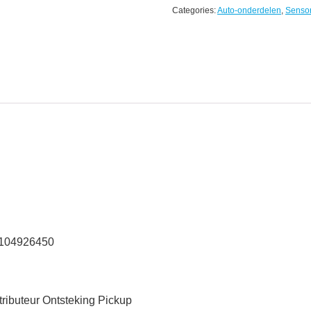
Categories:
Auto-onderdelen
,
Senso
8104926450
buteur Ontsteking Pickup