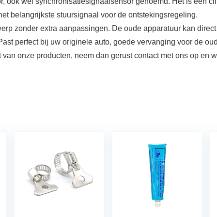
 ook wel synchronisatiesignaalsensor genoemd. Het is een cili
et belangrijkste stuursignaal voor de ontstekingsregeling.
erp zonder extra aanpassingen. De oude apparatuur kan direct
st perfect bij uw originele auto, goede vervanging voor de oud
 van onze producten, neem dan gerust contact met ons op en we