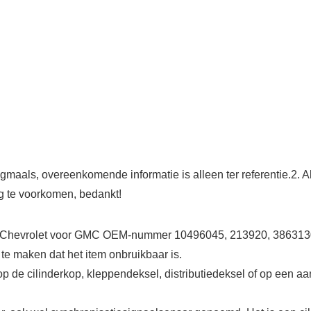
aals, overeenkomende informatie is alleen ter referentie.2. Als
g te voorkomen, bedankt!
r Chevrolet voor GMC OEM-nummer 10496045, 213920, 386313
te maken dat het item onbruikbaar is.
e cilinderkop, kleppendeksel, distributiedeksel of op een aand