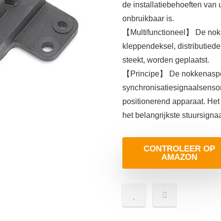
de installatiebehoeften van
onbruikbaar is.
【Multifunctioneel】 De nokk
kleppendeksel, distributiede
steekt, worden geplaatst.
【Principe】 De nokkenasposi
synchronisatiesignaalsensor
positionerend apparaat. Het
het belangrijkste stuursigna
CONTROLEER OP
AMAZON