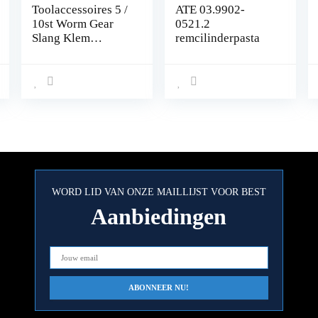
Toolaccessoires 5 /
ATE 03.9902-
10st Worm Gear
0521.2
Slang Klem
remcilinderpasta
Verstelbare 6-
63mm Sleutel Klem
Slangklem voor
Waterpijp Sanitair
Automotive
Mechanical klem
(Size : 18 32mm
5pcs)
WORD LID VAN ONZE MAILLIJST VOOR BEST
Aanbiedingen