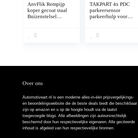
AnvFlik Rempijp
TAKPART 4x PDC
koper gecoat staal
parkeersensor
Buizenstelsel
parkeerhulp voor
32.8Ft. van 3/16
E60 E61 E63 E46
“Automotive
E65 X5 E53 Z4
Vervanging
66206989069
Remleidingen Kit
(zwart)
met 20 Moeren
Fittings
Over ons
Automotiveart.nl is een moderne alles-in-één prijsvergelijkings-
en beoordelingswebsite die de beste deals biedt die beschikbaar
zijn op amazon en u op de hoogte houdt via de laatst
toegevoegde blogs. Alle afbeeldingen zijn auteursrechtelijk
beschermd door hun respectievelijke eigenaren. Alle geciteerde
inhoud is afgeleid van hun respectievelijke bronnen.