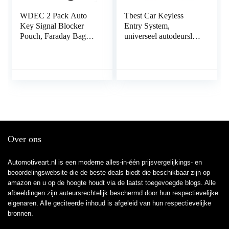
WDEC 2 Pack Auto
Tbest Car Keyless
Key Signal Blocker
Entry System,
Pouch, Faraday Bag
universeel autodeurslot
voor Autosleutels,
Keyless Entry System,
RFID Sleutelzak, Anti-
deurslot, centrale
diefstal Remote Entry
vergrendeling,
Smart Fobs
afstandsbedieningsset
Bescherming, Keyless
met
Signaal Blokkeren Key
kofferbakgoedkeuring,
Case
afstandsbediening
Central Control Box
Kit
Over ons
Automotiveart.nl is een moderne alles-in-één prijsvergelijkings- en
beoordelingswebsite die de beste deals biedt die beschikbaar zijn op
amazon en u op de hoogte houdt via de laatst toegevoegde blogs. Alle
afbeeldingen zijn auteursrechtelijk beschermd door hun respectievelijke
eigenaren. Alle geciteerde inhoud is afgeleid van hun respectievelijke
bronnen.