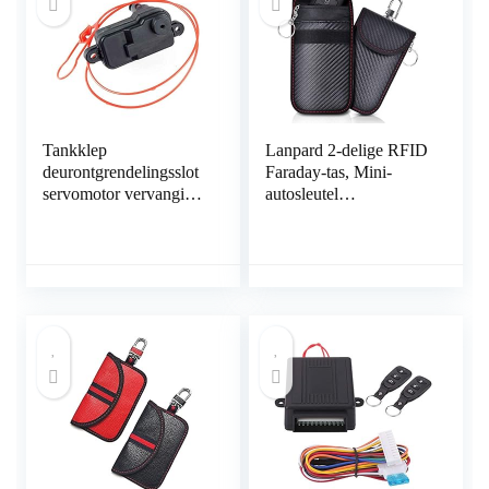
Tankklep
Lanpard 2-delige RFID
deurontgrendelingsslot
Faraday-tas, Mini-
servomotor vervanging
autosleutel
voor A-udi A3 A6 A7
Signaalblokkeringstas,
C7 Q3 Q7 L0862153D
100% geblokkeerd
signaal, Blokkeer
gekloonde
autosignalen, Anti-
diefstal kleine auto.(S)