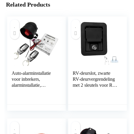
Related Products
Auto-alarminstallatie
RV-deurslot, zwarte
voor inbrekers,
RV-deurvergrendeling
alarminstallatie,
met 2 sleutels voor RV
autobescherming,
voor aanhangwagen
sleutelloze
voor caravan voor
diefstalbeveiliging,
vrachtwagen
beveiligingssysteem