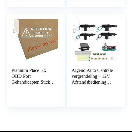
zonder
abonnementskosten.Ge
en snoeren. Batterij die
maanden
meegaat.Telefonische
alarmmelding en
realtime tracking
Platinum Place 5 x
Aigend Auto Centrale
OBD Port
vergrendeling – 12V
Gehandicapten Stickers
Afstandsbediening
in Wit-87mm x 30mm-
Centrale
Veiligheid Venster
Deurvergrendeling Kit
Waarschuwingsborden-
Universele Auto
Van,Vrachtwagen,Taxi,
Keyless Entry System
Bus,Mini
Cab,Minicab.On Board
Diagnostics Port
Geïmmobiliseerd