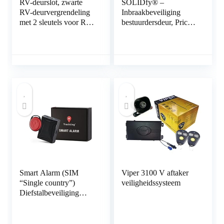
RV-deurslot, zwarte
SOLIDfy® –
RV-deurvergrendeling
Inbraakbeveiliging
met 2 sleutels voor RV
bestuurdersdeur, Prick
voor aanhangwagen
Stop, zekering van
voor caravan voor
roestvrij staal voor
vrachtwagen
Ducato, Jumper, Boxer
X250, X290
Smart Alarm (SIM
Viper 3100 V aftaker
“Single country”)
veiligheidssysteem
Diefstalbeveiliging
GPS-localisator auto’s
en motorfietsen.
Geïntegreerde simkaart