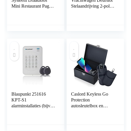
Systeem Draadloos
Vrachtwagen Deurslot
Mini Restaurant Pager
Stelaandrijving 2-polig
Touchscreen
Draad 12V Centrale
Lichtgevende Charge
Vergrendeling
10 Pagers Verbeterd
Universele Elektrische
Deurslotactuator
Aanvulling of
Kofferbak
Ontgrendeling
Blaupunkt 251616
Caslord Keyless Go
KPT-S1
Protection
alarminstallaties (bijv.
autosleutelbox en
SA2900R). Radio is
Faraday-tas, autosleutel
dankzij Rolling Code
RFID-afschermdoos, 2
optimaal beschermd
signaalafschermingstas
met geïntegreerd
– zwart