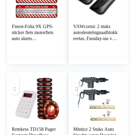
Finest-Folia 9X GPS-
VAWcornic 2 stuks
sticker fiets motorfiets
autosleutelsignaalblokk
auto alarm
eertas, Faraday-tas voor
waarschuwing anti-
autosleutels, sleutelloos
diefstal sticker tracker
signaalblokkeersleutelk
beveiligd R055 Fahrrad
astje, RFID-blokkeertas
Aluminium geslepen
voor autobeveiliging,
zilver.
antidiefstal
afstandsbediening
Smart Fobs-
bescherming Zwart
Retekess TD158 Pager
Mintice 2 Stuks Auto