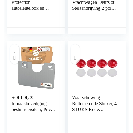
Protection
Vrachtwagen Deurslot
autosleutelbox en
Stelaandrijving 2-polig
Faraday-tas, autosleutel
Draad 12V Centrale
RFID-afschermdoos, 2
Vergrendeling
signaalafschermingstas
Universele Elektrische
– zwart
Deurslotactuator
Aanvulling of
Kofferbak
Ontgrendeling
SOLIDfy® –
Waarschuwing
Inbraakbeveiliging
Reflecterende Sticker, 4
bestuurdersdeur, Prick
STUKS Rode
Stop, zekering van
Reflector Ronde 3-
roestvrij staal voor
Dimensionale ABS
Ducato, Jumper, Boxer
Decoratie Bescherming