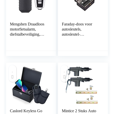
Mengshen Draadloos
Faraday-doos voor
motorfietsalarm,
autosleutels,
diefstalbeveiliging,
autosleutel-
alarm met
signaalblokkering, anti-
afstandsbediening,
diefstal Faraday-
IP55 waterdicht, 113
dooskooi, keyfob
dB super luid (zwart)
RFID-
signaalblokkering,
Faraday-kluis,
autosleutelloze
sleutelhanger-
signaalblokkering,
veilige autosleutelkast –
zwart
Caslord Keyless Go
Mintice 2 Stuks Auto