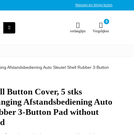
Nieuws en blogs lezen
0
verlanglijst
Vergelijken
ging Afstandsbediening Auto Sleutel Shell Rubber 3-Button
ll Button Cover, 5 stks
nging Afstandsbediening Auto
ubber 3-Button Pad without
rd