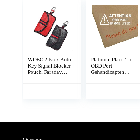
WDEC 2 Pack Auto
Platinum Place 5 x
Key Signal Blocker
OBD Port
Pouch, Faraday
Gehandicapten
Bag voor
Stickers in Wit-
Autosleutels, RFID
87mm x 30mm-
Sleutelzak, Anti-
Veiligheid Venster
diefstal Remote
Waarschuwingsbor
Entry Smart Fobs
den-
Bescherming,
Van,Vrachtwagen,T
Keyless Signaal
axi,Bus,Mini
Blokkeren Key
Cab,Minicab.On
Case
Board Diagnostics
Port
Over ons