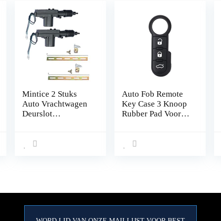
Mintice 2 Stuks
Auto Fob Remote
Auto Vrachtwagen
Key Case 3 Knoop
Deurslot
Rubber Pad Voor
Stelaandrijving 2-
Fiat 500 Panda
polig Draad 12V
Abarth Punto
Centrale
Vergrendeling
Universele
Elektrische
Deurslotactuator
Aanvulling of
Kofferbak
Ontgrendeling
WORD LID VAN ONZE MAILLIJST VOOR BEST