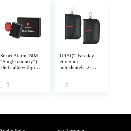
Smart Alarm (SIM
URAQT Faraday-
“Single country”)
etui voor
Diefstalbeveiliging
autosleutels, 2-
GPS-localisator
pack
auto’s en
autosleutelsignaalb
motorfietsen.
lokkerend etui,
Geïntegreerde
Keyless Entry-
simkaart zonder
autosleutelkoffer
abonnementskoste
met haak voor het
n.Geen snoeren.
beveiligen van
Batterij die
sleutelhanger,
maanden
RFID-
meegaat.Telefonisc
sleutelblokkeringst
Snelle links
Verklaringen