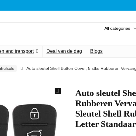
All categories
n and transport
Deal van de dag
Blogs
mhulsels
Auto sleutel Shell Button Cover, 5 stks Rubberen Vervan
Auto sleutel She
Rubberen Verva
Sleutel Shell R
Letter Standaa