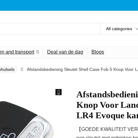
All categories
n and transport
Deal van de dag
Blogs
mhulsels
Afstandsbediening Sleutel Shell Case Fob 5 Knop Voor
Afstandsbedieni
Knop Voor Land
LR4 Evoque ka
【GOEDE KWALITEIT VERV
een sleutel met gebroken kno