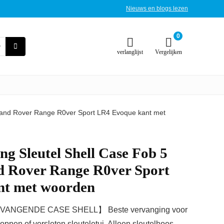
Nieuws en blogs lezen
0
verlanglijst
Vergelijken
 Land Rover Range R0ver Sport LR4 Evoque kant met
ng Sleutel Shell Case Fob 5
 Rover Range R0ver Sport
nt met woorden
ANGENDE CASE SHELL】 Beste vervanging voor
ppen of versleten sleuteletui. Alleen sleutelhoes.