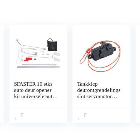
SFASTER 10 stks
Tankklep
auto deur opener
deurontgrendelings
kit universele auto
slot servomotor
deur sleutel
vervanging voor A-
verloren slot uit
udi A3 A6 A7 C7
draagbare auto
Q3 Q7 L0862153D
voertuig noodgeval
open ontgrendelen
gereedschap kit +