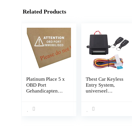
Related Products
Platinum Place 5 x
Tbest Car Keyless
OBD Port
Entry System,
Gehandicapten
universeel
Stickers in Wit-
autodeurslot
87mm x 30mm-
Keyless Entry
Veiligheid Venster
System, deurslot,
Waarschuwingsbor
centrale
den-
vergrendeling,
Van,Vrachtwagen,T
afstandsbedienings