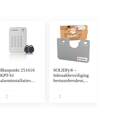
Blaupunkt 251616
SOLIDfy® –
KPT-S1
Inbraakbeveiliging
alarminstallaties
bestuurdersdeur,
(bijv. SA2900R).
Prick Stop,
Radio is dankzij
zekering van
Rolling Code
roestvrij staal voor
optimaal
Ducato, Jumper,
beschermd met
Boxer X250, X290
geïntegreerd