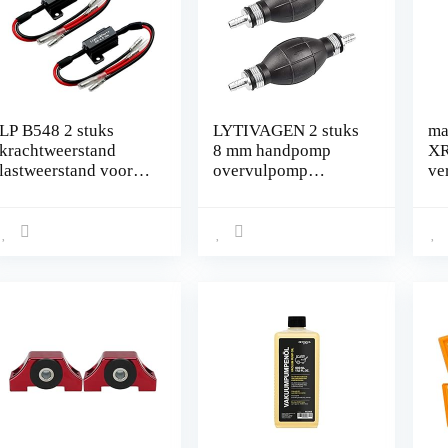
LP B548 2 stuks
LYTIVAGEN 2 stuks
ma
krachtweerstand
8 mm handpomp
XR
lastweerstand voor
overvulpomp
ve
SMD LED mini
draagbare
p
knipperlicht mini
afzuigpomp
knipperlicht voor de
vacuümpomp
juiste
handmatige
knipperfrequentie
brandstofpomp
12V
pompbal voor
buitenboorden
universele
noodpomp voor auto,
motor, tank, jerrycan,
boot