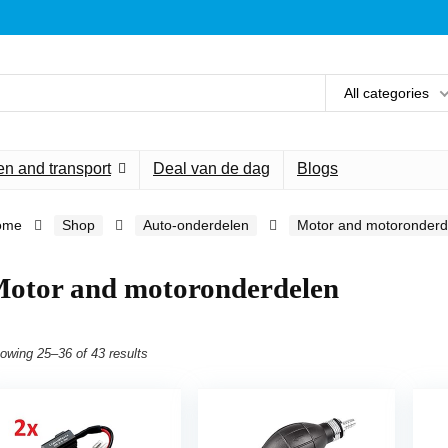
All categories
n and transport
Deal van de dag
Blogs
ome
Shop
Auto-onderdelen
Motor and motoronderd
otor and motoronderdelen
owing 25–36 of 43 results