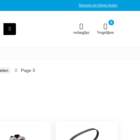
Nieuws en blogs lezen
0
verlanglijst
Vergelijken
elen
Page 3