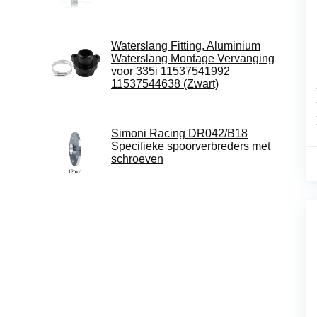
Waterslang Fitting, Aluminium
Waterslang Montage Vervanging
voor 335i 11537541992
11537544638 (Zwart)
Simoni Racing DR042/B18
Specifieke spoorverbreders met
schroeven