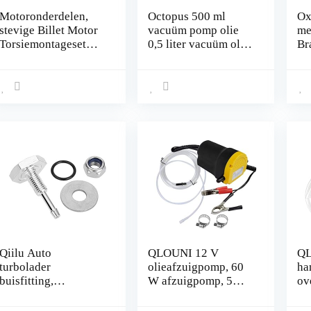
Motoronderdelen,
Octopus 500 ml
Ox
stevige Billet Motor
vacuüm pomp olie
me
Torsiemontageset
0,5 liter vacuüm olie
Br
Hoge dichtheid
pomp olie
On
Roestvrij Duurzaam
compressor olie
vo
voor reparatie
HV100 machine olie
FS
FS
Tr
pe
Qiilu Auto
QLOUNI 12 V
QL
turbolader
olieafzuigpomp, 60
ha
buisfitting,
W afzuigpomp, 5
ov
universele turbolader
l/min dieselpomp,
af
silicone boost pipe
brandstofpomp voor
ben