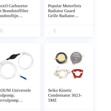
oxO Carburetor
Popular Motorfiets
t Brandstoffilter
Radiator Guard
andstoflijn
Grille Radiator
tstekingsspoel Kit
Louvres Rad Guards
or Stihl FS120
Fit for HUSQVARNA
200 FS250 FS300
SX SXF XCF XCW
350 String
EXCF EXC TE FE FC
immer
TC durable
nseelsnijder
OUNI Universele
Seiko Kinetic
ndpomp,
Condensator 3023-
ervulpomp
5MZ
zuigpomp voor
zine, water, olie,