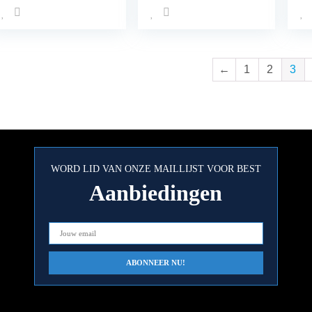
slang tepel Turbo
autoolieverversing,
vlo
Vacuum VAC
motorolie
fl
manometer fitting
verwisselen
TDI
elektrisch
←
1
2
3
WORD LID VAN ONZE MAILLIJST VOOR BEST
Aanbiedingen