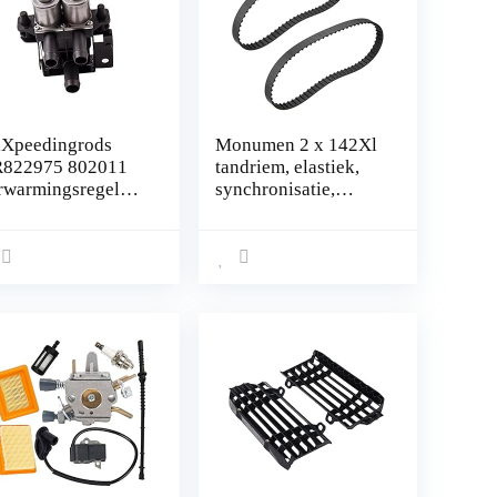
Xpeedingrods
Monumen 2 x 142Xl
822975 802011
tandriem, elastiek,
rwarmingsregelkle
synchronisatie,
gesloten, tandriem,
10 mm breedte