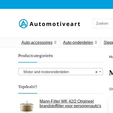
Search
for:
Auto-accessoires
Auto-onderdelen
Slepe
Productcategorieën
H
M
Motor and motoronderdelen
×
Topdeals!!
Sh
Mann-Filter WK 42/2 Origineel
brandstoffilter voor personenauto's