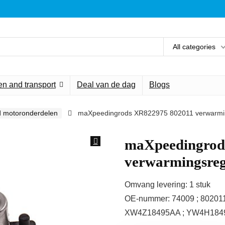
All categories
n and transport
Deal van de dag
Blogs
d motoronderdelen
maXpeedingrods XR822975 802011 verwarmin
maXpeedingrod
verwarmingsreg
Omvang levering: 1 stuk
OE-nummer: 74009 ; 802011
XW4Z18495AA ; YW4H184