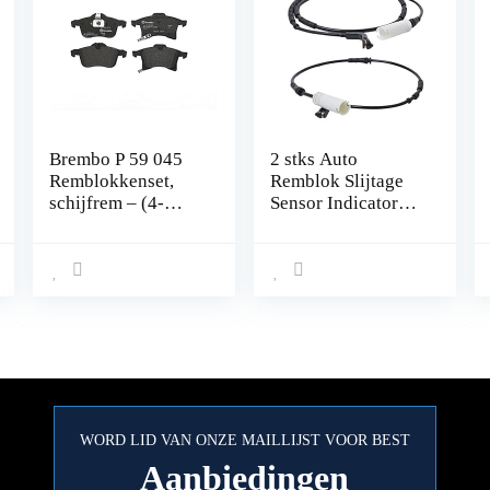
Brembo P 59 045
2 stks Auto
Remblokkenset,
Remblok Slijtage
schijfrem – (4-
Sensor Indicator
delig)
Kabel voor BMW
E81 E90 E91 Voor
Achter Rechts
Alarm Draad AOD
WORD LID VAN ONZE MAILLIJST VOOR BEST
Aanbiedingen