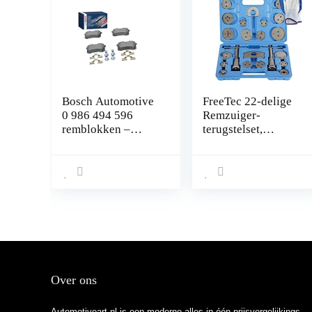
Bosch Automotive
FreeTec 22-delige
0 986 494 596
Remzuiger-
remblokken –
terugstelset,
achteras – ECE-
zuiger-terugstelset,
R90-certificering –
voor Audi, BMW,
vier remblokken
Opel, VW, Kia, met
per set,Blauw
nieuwe VAG-
adapter met 3
pennen
Over ons
Automotiveart.nl is een moderne alles-in-één prijsvergelijkings-