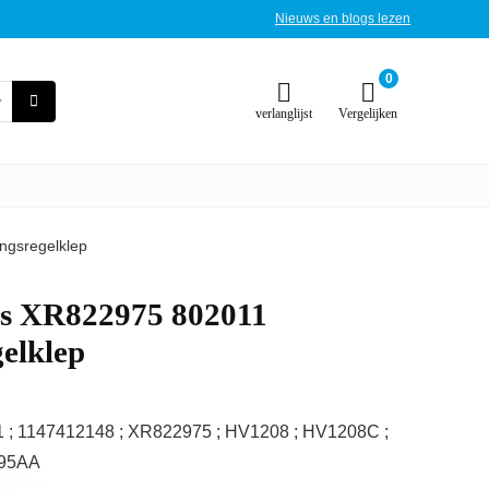
Nieuws en blogs lezen
0
verlanglijst
Vergelijken
gsregelklep
s XR822975 802011
elklep
 ; 1147412148 ; XR822975 ; HV1208 ; HV1208C ;
95AA