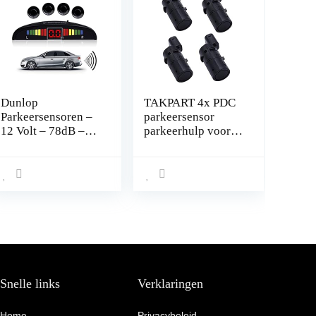
Dunlop
TAKPART 4x PDC
Parkeersensoren –
parkeersensor
12 Volt – 78dB –
parkeerhulp voor
met Obstakel-
E60 E61 E63 E46
Indicator en 4
E65 X5 E53 Z4
Sensoren
66206989069
(zwart)
Snelle links
Verklaringen
Home
Privacybeleid