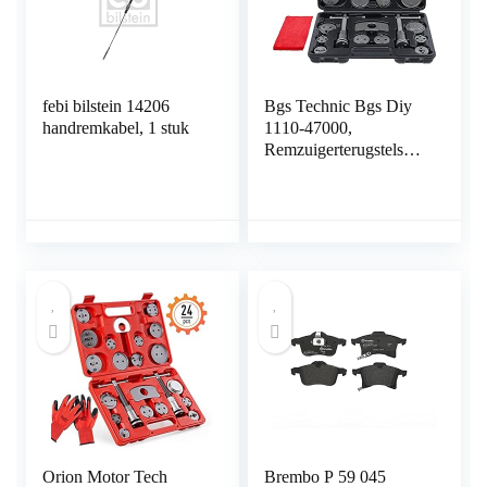
febi bilstein 14206
Bgs Technic Bgs Diy
handremkabel, 1 stuk
1110-47000,
Remzuigerterugstelset,
22-Delig,
Remzuigerterugstel
Orion Motor Tech
Brembo P 59 045