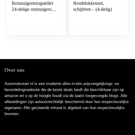
Remzuigerterugsteller
Remblokkenset,
24-delige remzuigerset
schijfrem – (4-delig)
remzuigerterugsteller
rem universele
zuigerterugsteller auto
gereedschap koffer set
remklauw terugsteller
gereedschap
Over ons
Automotiveart.nl is een moderne alles-in-één prijsvergelijkings- en
beoordelingswebsite die de beste deals biedt die beschikbaar zijn op
amazon en u op de hoogte houdt via de laatst toegevoegde blogs. Alle
afbeeldingen zijn auteursrechtelijk beschermd door hun respectievelijke
eigenaren. Alle geciteerde inhoud is afgeleid van hun respectievelijke
bronnen.