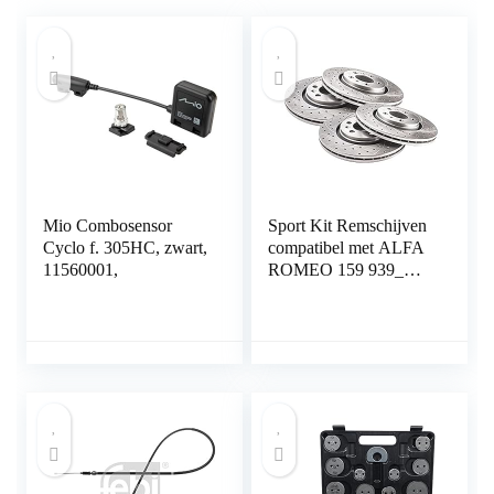
Mio Combosensor
Sport Kit Remschijven
Cyclo f. 305HC, zwart,
compatibel met ALFA
11560001,
ROMEO 159 939_
Saloon Estate 2005
2006 2007 2008 2009
2010 2011 2x voor
geventileerd 0383GV
330mm + 2x achter
geventileerd 0382GV
292mm