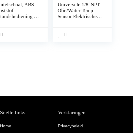
eutelschaal, ABS
Universele 1/8″NPT
nststof
Olie/Water Temp
standsbediening 2
Sensor Elektrische
oppen Auto
Temperatuur Sender
tosleutel Fob Shell
Unit Temp Sensor
ver Case
Snelle links
Verklaringen
Home
Privacybeleid