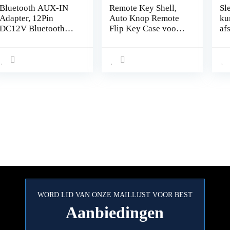
Bluetooth AUX-IN
Remote Key Shell,
Sl
Adapter, 12Pin
Auto Knop Remote
ku
DC12V Bluetooth
Flip Key Case voor
af
AUX-IN Kabel
S60 S80 V70 XC70
kn
Stereo Audio
XC90
au
Adapter met
Co
Microfoon Fit voor
Peugeot 207 307 407
308
WORD LID VAN ONZE MAILLIJST VOOR BEST
Aanbiedingen