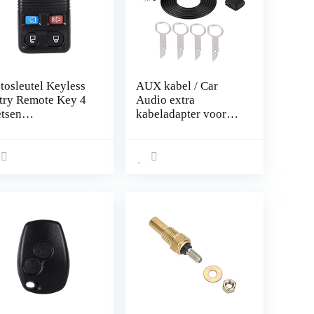
tosleutel Keyless
AUX kabel / Car
try Remote Key 4
Audio extra
etsen
kabeladapter voor
standsbediening
6000CD Mondeo
serve schaal
Fiesta met CD-
yless Entry Fob
verwijderingsgereed
se Pad
schap sleutels
eutelhanger