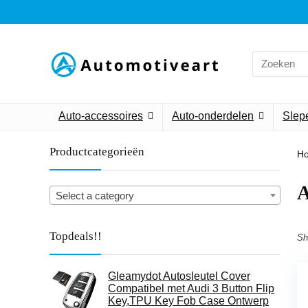
Search
for:
Auto-accessoires
Auto-onderdelen
Slepe
Productcategorieën
H
‎
Select a category
Topdeals!!
Sh
Gleamydot Autosleutel Cover
Compatibel met Audi 3 Button Flip
Key,TPU Key Fob Case Ontwerp