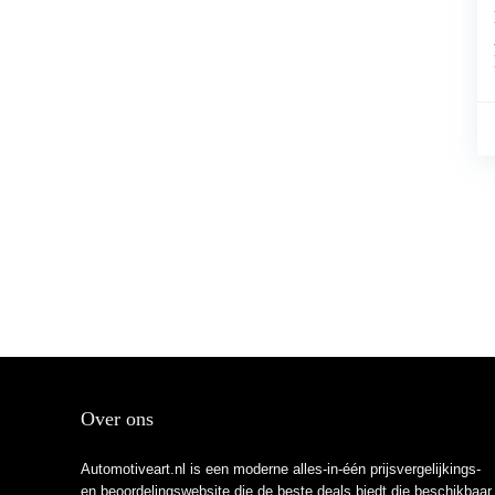
Over ons
Automotiveart.nl is een moderne alles-in-één prijsvergelijkings-
en beoordelingswebsite die de beste deals biedt die beschikbaar