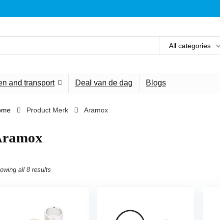
All categories
n and transport
Deal van de dag
Blogs
ome
Product Merk
‎Aramox
Aramox
owing all 8 results