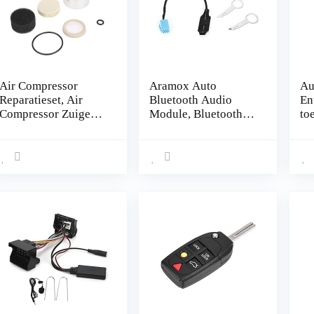
Air Compressor
Aramox Auto
Au
Reparatieset, Air
Bluetooth Audio
En
Compressor Zuiger
Module, Bluetooth
to
Zuiger Seal
Audiokabel Adapter
af
Reparatie Kit OE #
Radio Stereo
re
ANR3731 Fit voor
Accessoires Fit voor
Ke
P38
Alfa Romeo Mito /
Ca
Giulietta / Brera
sl