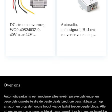
DC-stroomomvormer,
Autoradio,
WG9-40S2403Z 9-
audiosignaal, Hi-Low
40V naar 24V
converter voor auto,
automatische Buck-
apm, subwoofer,
Boost-
versterker, cd-speler,
spanningsregelaar
hoog tot lage adapter
Spanningsomvormer
Over ons
Automotiveart.nl is een moderne alles-in-één prijsvergelijkings- en
beoordelingswebsite die de beste deals biedt die beschikbaar zijn op
amazon en u op de hoogte houdt via de laatst toegevoegde blogs. Alle
afbeeldingen zijn auteursrechtelijk beschermd door hun respectievelijke