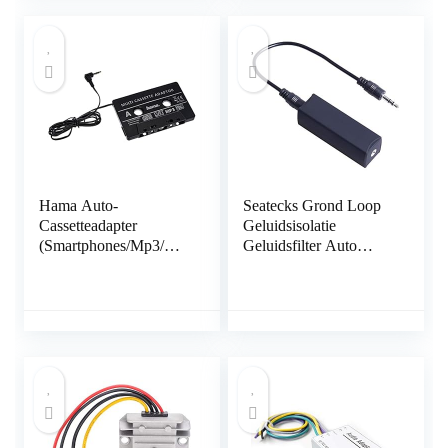
Hama Auto-
Seatecks Grond Loop
Cassetteadapter
Geluidsisolatie
(Smartphones/Mp3/Cd-
Geluidsfilter Auto
Speler/Ipod/Tablets Op
Luidspreker met 3,5
De Autoradio, Tape
mm Jack Audio Kabel
Met 3,5 Mm
voor Auto Audio,
Jackstekker, Stereo)
Thuis Stereo Systeem
Zwart