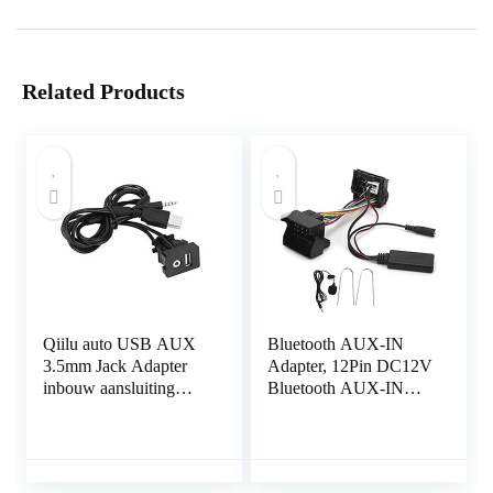
Related Products
Qiilu auto USB AUX
Bluetooth AUX-IN
3.5mm Jack Adapter
Adapter, 12Pin DC12V
inbouw aansluiting
Bluetooth AUX-IN
aansluiting adapter
Kabel Stereo Audio
kabel kabel verlenging
Adapter met Microfoon
Fit voor Peugeot 207
307 407 308