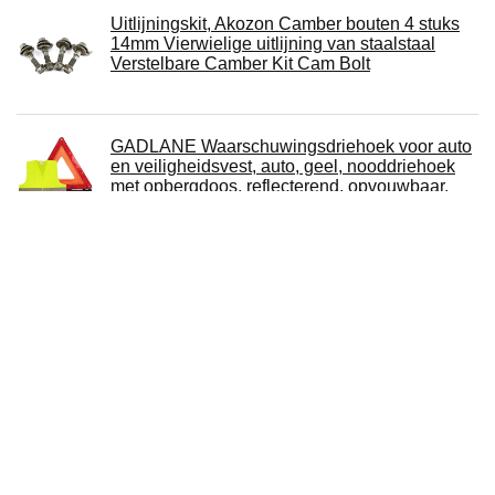
Uitlijningskit, Akozon Camber bouten 4 stuks
14mm Vierwielige uitlijning van staalstaal
Verstelbare Camber Kit Cam Bolt
GADLANE Waarschuwingsdriehoek voor auto
en veiligheidsvest, auto, geel, nooddriehoek
met opbergdoos, reflecterend, opvouwbaar,
ECE-gecertificeerd voor ongevallen en pech
SOLIDfy® - Inbraakbeveiliging
bestuurdersdeur, Prick Stop, zekering van
roestvrij staal voor Ducato, Jumper, Boxer
X250, X290
Ladieshow 6Pin Bluetooth Audio Kabel Auto
Stereo AUX-IN Adapter met Microfoon Fit voor
Renault Clio/Espace/Megane