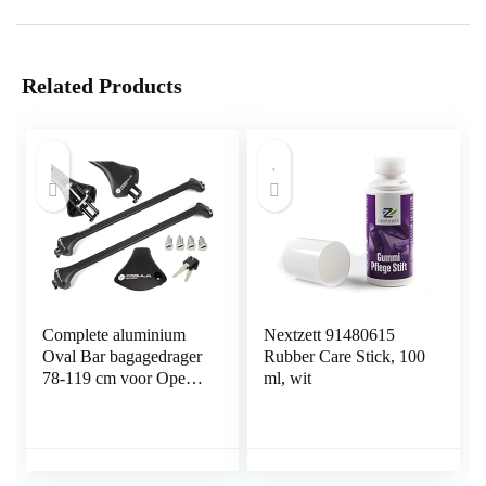
Related Products
Complete aluminium
Nextzett 91480615
Oval Bar bagagedrager
Rubber Care Stick, 100
78-119 cm voor Opel
ml, wit
Mokka/X 2012- met
geïntegreerde reling
(gesloten) met sluit
mogelijkheid,