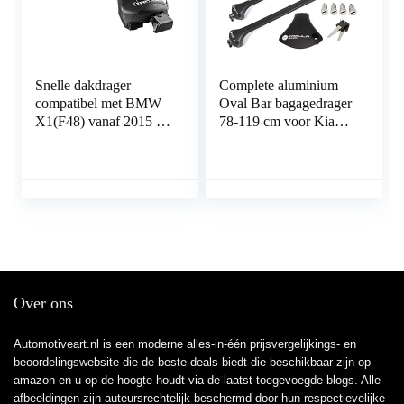
Snelle dakdrager
Complete aluminium
compatibel met BMW
Oval Bar bagagedrager
X1(F48) vanaf 2015 tot
78-119 cm voor Kia
bovenliggende reling.
Niro 2016- met
geïntegreerde reling
(gesloten) met sluit
mogelijkheid,
draagvermogen 100 kg
Over ons
Automotiveart.nl is een moderne alles-in-één prijsvergelijkings- en
beoordelingswebsite die de beste deals biedt die beschikbaar zijn op
amazon en u op de hoogte houdt via de laatst toegevoegde blogs. Alle
afbeeldingen zijn auteursrechtelijk beschermd door hun respectievelijke