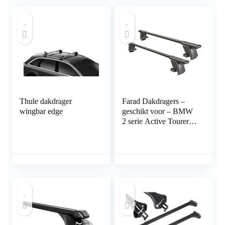
draagvermogen 100 kg
Thule dakdrager
Farad Dakdragers –
wingbar edge
geschikt voor – BMW
2 serie Active Tourer
(F45) vanaf 2014 –
Glad dak – Staal -Smal