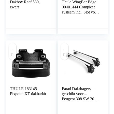
Dakbox Reef 580,
Thule WingBar Edge
zwart
90401444 Compleet
systeem incl. Slot voor
Volkswagen Sharan –
de stille en veilige
bagagedrager
THULE 183145
Farad Dakdragers –
Fixpoint XT dakbarkit
geschikt voor –
Peugeot 308 SW 2008
t/m 2013 – Open
Dakrail – 100kg