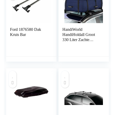
Ford 1876580 Dak
HandiWorld
Kruis Bar
HandiHoldall Groot
330 Liter Zachte
Dakkoffer –
Opvouwbare
Weerbestendige Daktas
met Stevige Bodem –
Navy Blauw