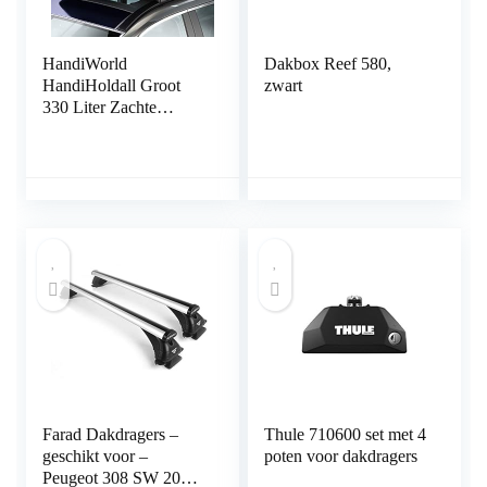
HandiWorld
Dakbox Reef 580,
HandiHoldall Groot
zwart
330 Liter Zachte
Dakkoffer –
Opvouwbare
Weerbestendige Daktas
met Stevige Bodem –
Navy Blauw
Farad Dakdragers –
Thule 710600 set met 4
geschikt voor –
poten voor dakdragers
Peugeot 308 SW 2008