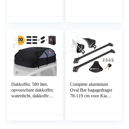
t/m 2013 – Open
Dakrail – 100kg
Laadvermogen –
Aluminium – Luxset
Dakkoffer, 580 liter,
Complete aluminium
opvouwbare dakkoffer,
Oval Bar bagagedrager
waterdicht, dakkoffer
78-119 cm voor Kia
voor de auto,
Niro 2016- met
draagbaar, voor reizen
geïntegreerde reling
en vervoer van bagage,
(gesloten) met sluit
6 kubieke meter, zwart
mogelijkheid,
draagvermogen 100 kg