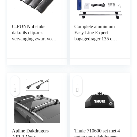
C-FUNN 4 stuks
Complete aluminium
dakrails clip-rek
Easy Line Expert
vervanging zwart voor
bagagedrager 135 cm
Mazda 2 3 5 6 Cx7
voor Mercedes R-
Klasse W251
Stationwagen 2006-
2013 met fabrieks
bevestigings punten
met sluit mogelijkheid,
draagvermogen 90 kg
Apline Dakdragers
Thule 710600 set met 4
AIR-1 Voor
poten voor dakdragers