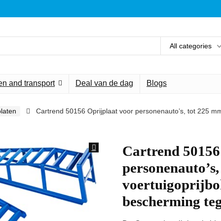
All categories
n and transport
Deal van de dag
Blogs
platen
Cartrend 50156 Oprijplaat voor personenauto’s, tot 225 mm
Cartrend 50156
personenauto’s,
voertuigoprijbo
bescherming teg