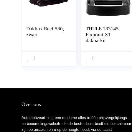
Dakbox Reef 580,
THULE 183145
zwart
Fixpoint XT
dakbarkit
Over ons
Automotiveart.nl is een moderne alles-in-één prijsvergelijkings-
en beoordelingswebsite die de beste deals biedt die beschikbaar
zijn op amazon en u op de hoogte houdt via de laatst