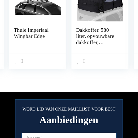
Thule Imperiaal
Dakkoffer, 580
Wingbar Edge
liter, opvouwbare
dakkoffer,
waterdicht,
dakkoffer voor de
auto, draagbaar,
voor reizen en
vervoer van
bagage, 6 kubieke
meter, zwart
WORD LID VAN ONZE MAILLIJST VOOR BEST
Aanbiedingen