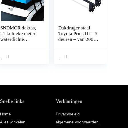
SNDMOR daktas,
Dakdrager staal
21 kubieke meter
Toyota Prius III – 5
waterdichte
deuren – van 2009
dakbagage,
tot 2015
geschikt voor alle
voertuigen met of
zonder bagage,
inclusief
antislipmat + 6
verstevigde banden
Snelle links
Verklaringen
Home
Privacybeleid
Alles winkelen
algemene voorwaarden