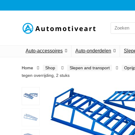
Search
for:
Auto-accessoires
Auto-onderdelen
Slepe
Home
Shop
Slepen and transport
Oprij
tegen overrijding, 2 stuks