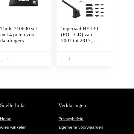
Thule 710600 set
Imperiaal HY I30
met 4 poten voor
(FD – GD) van
dakdragers
2007 tot 2017,
voorgemonteerd,
voor auto’s zonder
railing met vaste
puntbevestiging
Snelle links
Verklaringen
Home
Privacybeleid
Alles winkelen
algemene voorwaarden