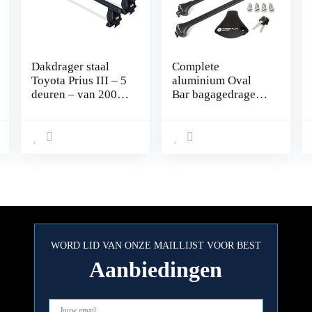
Dakdrager staal
Complete
Toyota Prius III – 5
aluminium Oval
deuren – van 2009
Bar bagagedrager
tot 2015
78-119 cm voor
Opel Mokka/X
2012- met
geïntegreerde
reling (gesloten)
met sluit
mogelijkheid,
draagvermogen
100 kg
WORD LID VAN ONZE MAILLIJST VOOR BEST
Aanbiedingen