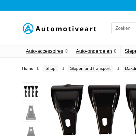
Search
for:
Auto-accessoires
Auto-onderdelen
Slepe
Home
Shop
Slepen and transport
Dakdr