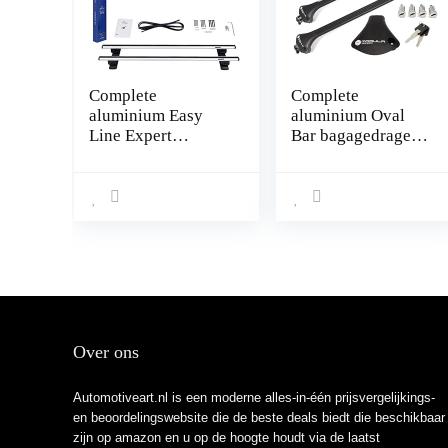
Complete
Complete
aluminium Easy
aluminium Oval
Line Expert
Bar bagagedrager
bagagedrager 135
78-119 cm voor
cm voor Mercedes
Kia Niro 2016- met
R-Klasse W251
geïntegreerde
Stationwagen
reling (gesloten)
2006-2013 met
met sluit
fabrieks
mogelijkheid,
bevestigings
draagvermogen
punten met sluit
100 kg
mogelijkheid,
draagvermogen 90
Over ons
kg
Automotiveart.nl is een moderne alles-in-één prijsvergelijkings-
en beoordelingswebsite die de beste deals biedt die beschikbaar
zijn op amazon en u op de hoogte houdt via de laatst