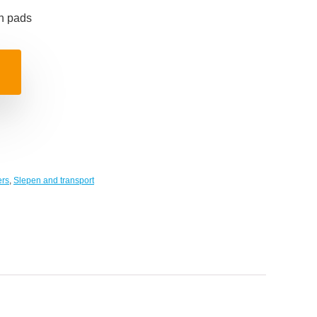
n pads
ers
,
Slepen and transport