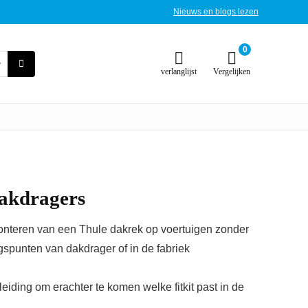
Nieuws en blogs lezen
0
verlanglijst
Vergelijken
akdragers
monteren van een Thule dakrek op voertuigen zonder
spunten van dakdrager of in de fabriek
iding om erachter te komen welke fitkit past in de