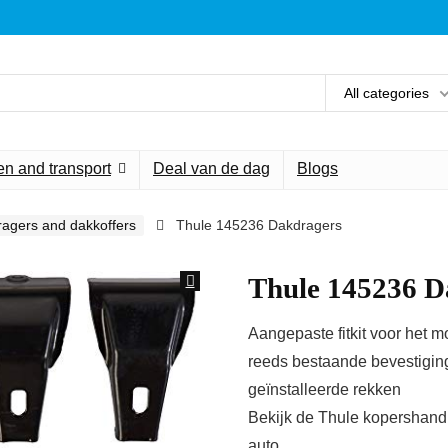
All categories
n and transport
Deal van de dag
Blogs
agers and dakkoffers
Thule 145236 Dakdragers
Thule 145236 D
Aangepaste fitkit voor het 
reeds bestaande bevestiging
geïnstalleerde rekken
Bekijk de Thule kopershandle
auto