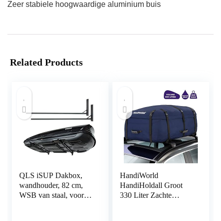
Zeer stabiele hoogwaardige aluminium buis
Related Products
QLS iSUP Dakbox,
HandiWorld
wandhouder, 82 cm,
HandiHoldall Groot
WSB van staal, voor
330 Liter Zachte
het opbergen van
Dakkoffer –
dakkoffers,
Opvouwbare