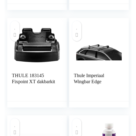
tuingereedschap,
Weerbestendige Daktas
skibox, sporttoestellen,
met Stevige Bodem –
surfplank
Navy Blauw
THULE 183145
Thule Imperiaal
Fixpoint XT dakbarkit
Wingbar Edge