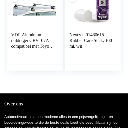
VDP Aluminium
Nextzett 91480615
raildrager CRV107A
Rubber Care Stick, 100
compatibel met Toyota
ml, wit
Auris Combi 5-deurs
vanaf 2013 afsluitbaar
Over ons
Automotiveart.nl is een moderne alles-in-één prijsvergelijkings- en
beoordelingswebsite die de beste deals biedt die beschikbaar zijn op