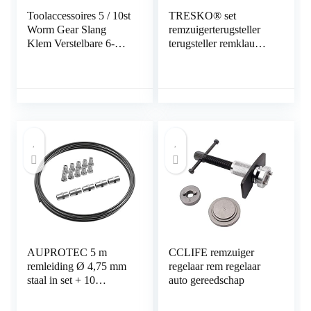
Toolaccessoires 5 / 10st
TRESKO® set
Worm Gear Slang
remzuigerterugsteller
Klem Verstelbare 6-
terugsteller remklauw
63mm Sleutel Klem
voor het terugstellen
Slangklem voor
van de remzuiger bij
Waterpijp Sanitair
vervanging van
Automotive
remschijven, -schoenen
Mechanical klem (Size
of -blokken, 3-delige
: 18 32mm 5pcs)
gereedschapsset voor
personenauto,
universeel
AUPROTEC 5 m
CCLIFE remzuiger
remleiding Ø 4,75 mm
regelaar rem regelaar
staal in set + 10
auto gereedschap
schroefverbindingen +
5 connectoren M10 x 1