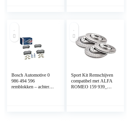
DIN 74 234 conform
koperen stalen rembuis
in assortiment voor
Bördel F
Bosch Automotive 0
Sport Kit Remschijven
986 494 596
compatibel met ALFA
remblokken – achteras
ROMEO 159 939_
– ECE-R90-
Saloon Estate 2005
certificering – vier
2006 2007 2008 2009
remblokken per
2010 2011 2x voor
set,Blauw
geventileerd 0383GV
330mm + 2x achter
geventileerd 0382GV
292mm