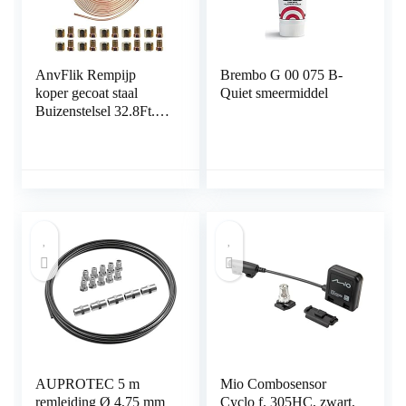
AnvFlik Rempijp
Brembo G 00 075 B-
koper gecoat staal
Quiet smeermiddel
Buizenstelsel 32.8Ft.
van 3/16 “Automotive
Vervanging
Remleidingen Kit met
20 Moeren Fittings
AUPROTEC 5 m
Mio Combosensor
remleiding Ø 4,75 mm
Cyclo f. 305HC, zwart,