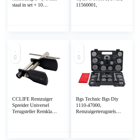
staal in set + 10
11560001,
schroefverbindingen +
5 connectoren M10 x 1
DIN 74 234 conform
koperen stalen rembuis
in assortiment voor
Bördel F
CCLIFE Remzuiger
Bgs Technic Bgs Diy
Spreider Universel
1110-47000,
Terugsteller Remklauw
Remzuigerterugstelset,
Zuiger Remblokken
22-Delig,
Terug Draaier
Remzuigerterugstel