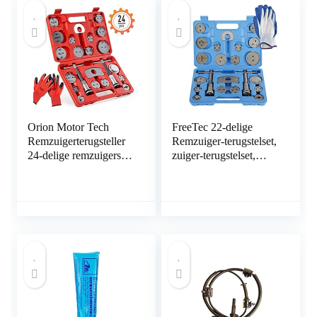
Orion Motor Tech
FreeTec 22-delige
Remzuigerterugsteller
Remzuiger-terugstelset,
24-delige remzuigerset
zuiger-terugstelset,
remzuigerterugsteller
voor Audi, BMW,
rem universele
Opel, VW, Kia, met
zuigerterugsteller auto
nieuwe VAG-adapter
gereedschap koffer set
met 3 pennen
remklauw terugsteller
gereedschap