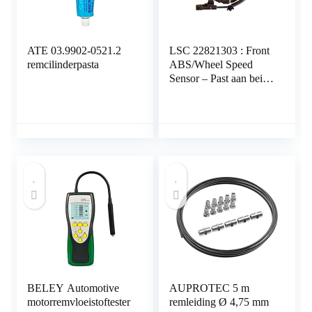
ATE 03.9902-0521.2
LSC 22821303 : Front
remcilinderpasta
ABS/Wheel Speed
Sensor – Past aan beide
kanten – NIEUW van
LSC
BELEY Automotive
AUPROTEC 5 m
motorremvloeistoftester
remleiding Ø 4,75 mm