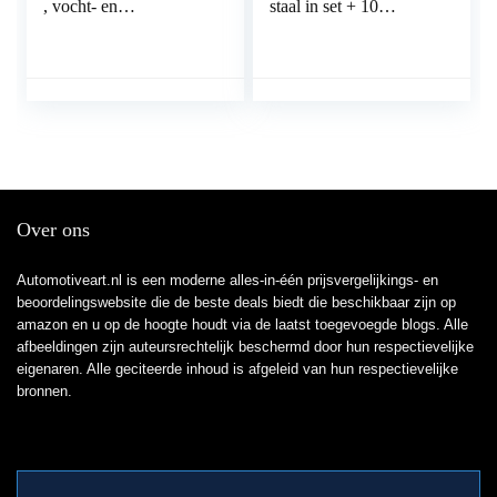
, vocht- en
staal in set + 10
waterdetectie met 2,2
schroefverbindingen +
inch lcd-scherm, voor
5 connectoren M10 x 1
voertuig DOT3 DOT4
DIN 74 234 conform
DOT5
koperen stalen rembuis
remvloeistofdetector
in assortiment voor
Bördel F
Over ons
Automotiveart.nl is een moderne alles-in-één prijsvergelijkings- en
beoordelingswebsite die de beste deals biedt die beschikbaar zijn op
amazon en u op de hoogte houdt via de laatst toegevoegde blogs. Alle
afbeeldingen zijn auteursrechtelijk beschermd door hun respectievelijke
eigenaren. Alle geciteerde inhoud is afgeleid van hun respectievelijke
bronnen.