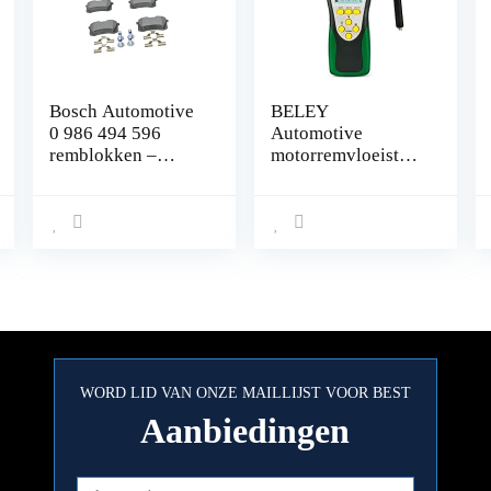
Bosch Automotive
BELEY
0 986 494 596
Automotive
remblokken –
motorremvloeistoft
achteras – ECE-
ester, vocht- en
R90-certificering –
waterdetectie met
vier remblokken
2,2 inch lcd-
per set,Blauw
scherm, voor
voertuig DOT3
DOT4 DOT5
remvloeistofdetect
or
WORD LID VAN ONZE MAILLIJST VOOR BEST
Aanbiedingen