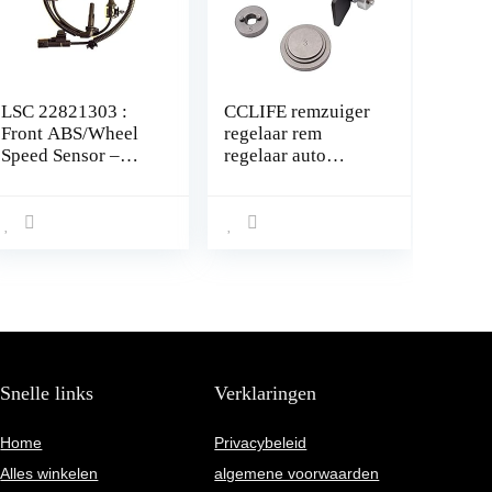
LSC 22821303 :
CCLIFE remzuiger
Front ABS/Wheel
regelaar rem
Speed Sensor –
regelaar auto
Past aan beide
gereedschap
kanten – NIEUW
van LSC
Snelle links
Verklaringen
Home
Privacybeleid
Alles winkelen
algemene voorwaarden