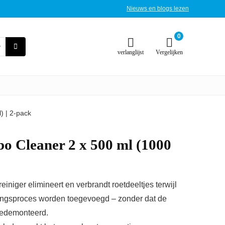
Nieuws en blogs lezen
0
verlanglijst
Vergelijken
) | 2-pack
o Cleaner 2 x 500 ml (1000
reiniger elimineert en verbrandt roetdeeltjes terwijl
dingsproces worden toegevoegd – zonder dat de
gedemonteerd.