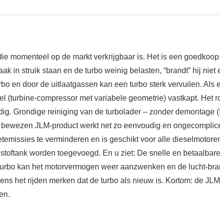
ie momenteel op de markt verkrijgbaar is. Het is een goedkoop p
, vaak in struik staan en de turbo weinig belasten, “brandt” hij niet
urbo en door de uitlaatgassen kan een turbo sterk vervuilen. Als 
iel (turbine-compressor met variabele geometrie) vastkapt. Het r
ig. Grondige reiniging van de turbolader – zonder demontage (!
t bewezen JLM-product werkt net zo eenvoudig en ongecomplice
temissies te verminderen en is geschikt voor alle dieselmotore
stoftank worden toegevoegd. En u ziet: De snelle en betaalbare 
 turbo kan het motorvermogen weer aanzwenken en de lucht-bra
jdens het rijden merken dat de turbo als nieuw is. Kortom: de JLM
en.