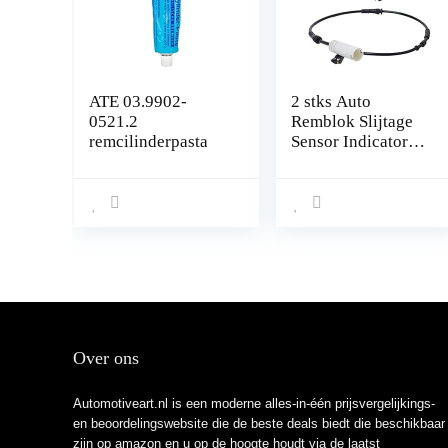
ATE 03.9902-
2 stks Auto
0521.2
Remblok Slijtage
remcilinderpasta
Sensor Indicator
Kabel voor BMW
E81 E90 E91 Voor
Achter Rechts
Alarm Draad AOD
Over ons
Automotiveart.nl is een moderne alles-in-één prijsvergelijkings-
en beoordelingswebsite die de beste deals biedt die beschikbaar
zijn op amazon en u op de hoogte houdt via de laatst