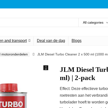
All categories
n and transport
Deal van de dag
Blogs
d motoronderdelen
JLM Diesel Turbo Cleaner 2 x 500 ml (1000 ml
JLM Diesel Turb
ml) | 2-pack
Effect: Deze effectieve turbo
roetresten aan het verbran
turbolader hoeft te worden 