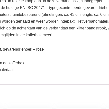
io” in roze te koop aan. In deze verbandtas zijn inbegrepen: – s
m de huidige EN ISO 20471 – typegecontroleerde gevarendrieh
iterst ruimtebesparend (afmetingen: ca. 43 cm lengte, ca. 6 cm
tas worden gehaald en weer worden ingepakt. Het verbandmateriaa
zich op de achterkant van de verbandtas een klittenbandstrook,
mglijden in de kofferbak meer!
t, gevarendriehoek – roze
n de kofferbak.
ateriaal.