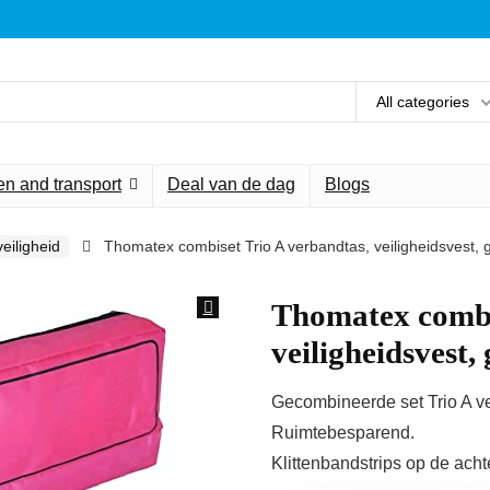
All categories
n and transport
Deal van de dag
Blogs
eiligheid
Thomatex combiset Trio A verbandtas, veiligheidsvest,
Thomatex combi
veiligheidsvest,
Gecombineerde set Trio A ve
Ruimtebesparend.
Klittenbandstrips op de acht