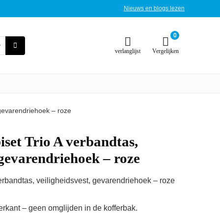
Nieuws en blogs lezen
0
verlanglijst
Vergelijken
 gevarendriehoek – roze
set Trio A verbandtas,
 gevarendriehoek – roze
rbandtas, veiligheidsvest, gevarendriehoek – roze
erkant – geen omglijden in de kofferbak.