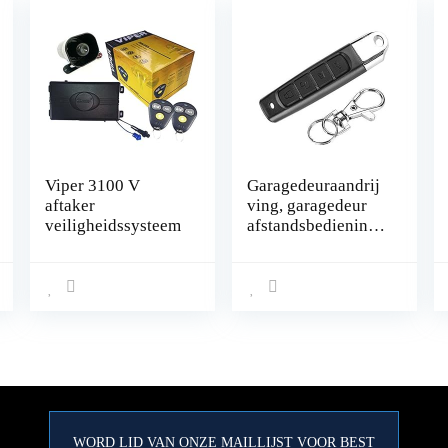
Viper 3100 V
Garagedeuraandrij
aftaker
ving, garagedeur
veiligheidssysteem
afstandsbediening
met automatische
uitschakeling,
universele
handzender voor
auto alarm
producten, home
security producten,
afstandsbediening
draadloze
afstandsbedieninge
WORD LID VAN ONZE MAILLIJST VOOR BEST
n, 433 MHz