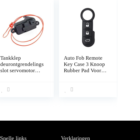
Tankklep
Auto Fob Remote
deurontgrendelings
Key Case 3 Knoop
slot servomotor
Rubber Pad Voor
vervanging voor A-
Fiat 500 Panda
udi A3 A6 A7 C7
Abarth Punto
Q3 Q7 L0862153D
Snelle links
Verklaringen