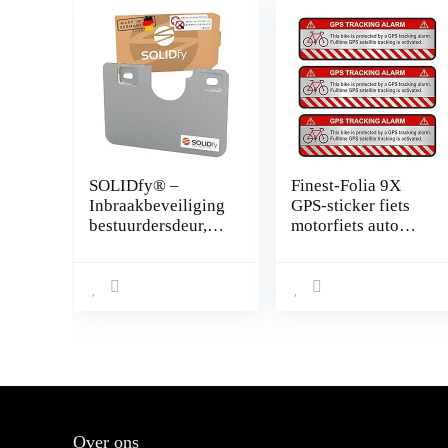
SOLIDfy® –
Finest-Folia 9X
Inbraakbeveiliging
GPS-sticker fiets
bestuurdersdeur,
motorfiets auto
Prick Stop,
alarm
zekering van
waarschuwing anti-
roestvrij staal voor
diefstal sticker
Ducato, Jumper,
tracker beveiligd
Boxer X250, X290
R055 Fahrrad
Aluminium
geslepen zilver.
Over ons