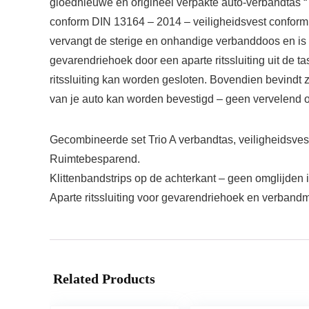
gloednieuwe en origineel verpakte auto-verbandtas “Tr
conform DIN 13164 – 2014 – veiligheidsvest confor
vervangt de sterige en onhandige verbanddoos en is u
gevarendriehoek door een aparte ritssluiting uit de 
ritssluiting kan worden gesloten. Bovendien bevindt 
van je auto kan worden bevestigd – geen vervelend o
Gecombineerde set Trio A verbandtas, veiligheidsves
Ruimtebesparend.
Klittenbandstrips op de achterkant – geen omglijden i
Aparte ritssluiting voor gevarendriehoek en verbandm
Related Products