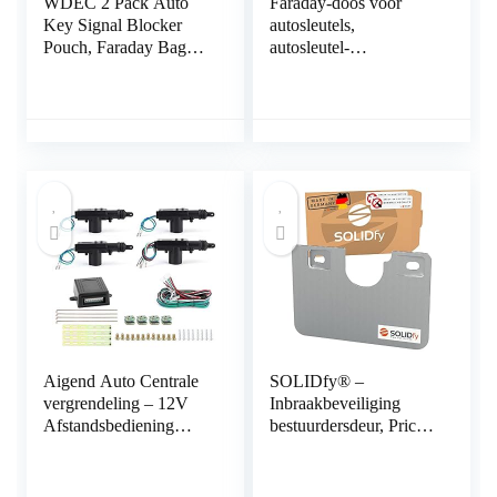
WDEC 2 Pack Auto
Faraday-doos voor
Key Signal Blocker
autosleutels,
Pouch, Faraday Bag
autosleutel-
voor Autosleutels,
signaalblokkering, anti-
RFID Sleutelzak, Anti-
diefstal Faraday-
diefstal Remote Entry
dooskooi, keyfob
Smart Fobs
RFID-
Bescherming, Keyless
signaalblokkering,
Signaal Blokkeren Key
Faraday-kluis,
Case
autosleutelloze
sleutelhanger-
signaalblokkering,
veilige autosleutelkast –
zwart
Aigend Auto Centrale
SOLIDfy® –
vergrendeling – 12V
Inbraakbeveiliging
Afstandsbediening
bestuurdersdeur, Prick
Centrale
Stop, zekering van
Deurvergrendeling Kit
roestvrij staal voor
Universele Auto
Ducato, Jumper, Boxer