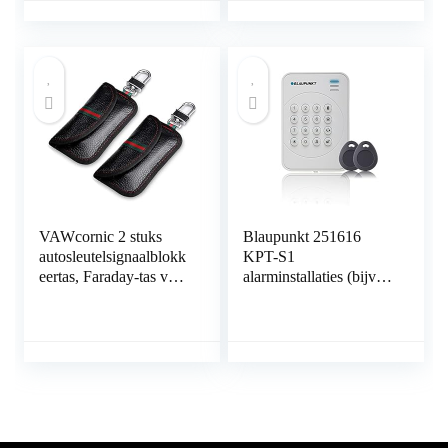
Keyless Entry System
X250, X290
VAWcornic 2 stuks
Blaupunkt 251616
autosleutelsignaalblokk
KPT-S1
eertas, Faraday-tas voor
alarminstallaties (bijv.
autosleutels, sleutelloos
SA2900R). Radio is
signaalblokkeersleutelk
dankzij Rolling Code
astje, RFID-blokkeertas
optimaal beschermd
voor autobeveiliging,
met geïntegreerd
antidiefstal
inclusief twee RFID,
afstandsbediening
bedieningspaneel met
Smart Fobs-
tag reader en tags
bescherming Zwart