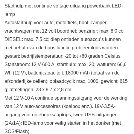
Starthulp met continue voltage uitgang powerbank LED-
lamp
Autostarthulp voor auto, motorfiets, boot, camper,
vrachtwagen met 12 volt boordnet; benziner: max. 8,0 cc
DIESEL: max. 7,5 cc; diep ontladen autoaccu’s kunnen
met behulp van de boostfunctie probleemloos worden
gestart; bedrijfstemperatuur: -20 tot +60 graden Celsius
Startstroom: 12 V-600 A; starthulp: max. 20; watturen: 66,6
Wh (12 V); batterijcapaciteit: 18000 mAh (totaal van de
afzonderlijke cellen); oplaadcycli: max. 1000; gewicht: 615
g; afmetingen: 23 x 8,7 x 2,8 cm
Met 12 V-10 A continue spanningsuitgang voor de werking
van 12 V auto-accessoires (koelbox enz.). 19V-3.5A-
uitgang voor notebooks/laptops; twee USB-uitgangen
(2A/1A); lED-lamp voor veilig starten in het donker (met
SOS/Flash)