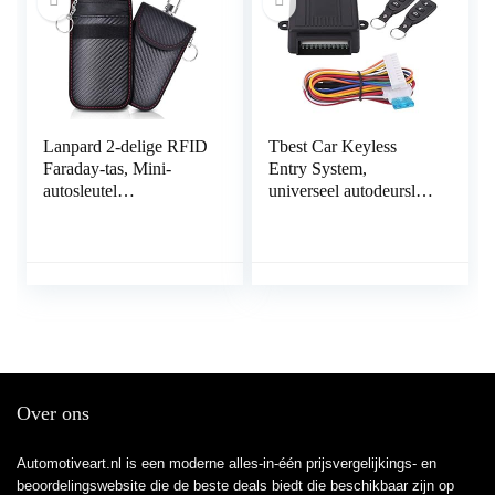
Lanpard 2-delige RFID
Tbest Car Keyless
Faraday-tas, Mini-
Entry System,
autosleutel
universeel autodeurslot
Signaalblokkeringstas,
Keyless Entry System,
100% geblokkeerd
deurslot, centrale
signaal, Blokkeer
vergrendeling,
gekloonde
afstandsbedieningsset
autosignalen, Anti-
met
diefstal kleine auto.(S)
kofferbakgoedkeuring,
afstandsbediening
Central Control Box
Kit
Over ons
Automotiveart.nl is een moderne alles-in-één prijsvergelijkings- en
beoordelingswebsite die de beste deals biedt die beschikbaar zijn op