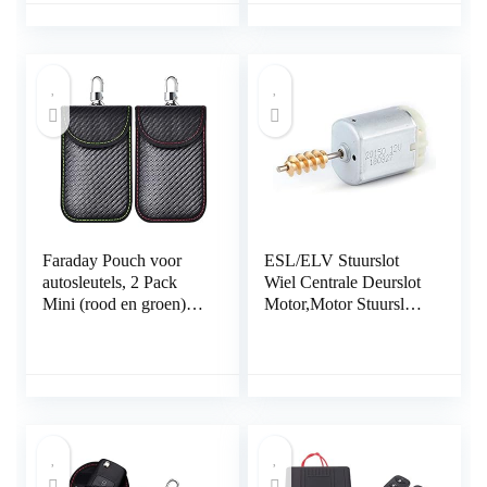
Smart Fobs
Bescherming, Keyless
Signaal Blokkeren Key
Case
Faraday Pouch voor
ESL/ELV Stuurslot
autosleutels, 2 Pack
Wiel Centrale Deurslot
Mini (rood en groen)
Motor,Motor Stuurslot
Faraday tas voor
Wiel Motor Antidiefstal
autosleutel signaalblok,
Vergrendelingen
anti-diefstal RFID
autosleutel
signaalblokkering
Pouch