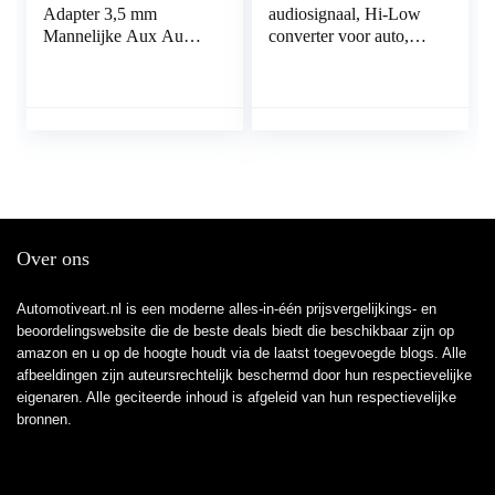
Adapter 3,5 mm
audiosignaal, Hi-Low
Mannelijke Aux Audio
converter voor auto,
Jack Plug naar USB
apm, subwoofer,
2.0 Vrouwelijke
versterker, cd-speler,
Converter Cord
hoog tot lage adapter
Converter Kabel
Alleen voor Auto Aux
Port door Oxsubor
(Auto Need DECODE
FUNCTIe)
Over ons
Automotiveart.nl is een moderne alles-in-één prijsvergelijkings- en
beoordelingswebsite die de beste deals biedt die beschikbaar zijn op
amazon en u op de hoogte houdt via de laatst toegevoegde blogs. Alle
afbeeldingen zijn auteursrechtelijk beschermd door hun respectievelijke
eigenaren. Alle geciteerde inhoud is afgeleid van hun respectievelijke
bronnen.