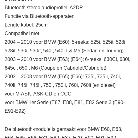
Bluetooth stereo audioprofiel: A2DP
Functie via Bluetooth-apparaten
Lengte kabel: 25cm
Compatibel met
2004 – 2010 voor BMW (E60): 5-reeks: 525i, 525it, 528i,
528it, 530i, 530it, 540i, 540iT & M5 (Sedan en Touring)
2003 – 2010 voor BMW (E63) (E64): 6-reeks: 630Ci, 630i,
645ci, 650i, M6 (Coupe en Cabriolet/Cabriolet)
2002 – 2008 voor BMW (E65) (E66): 735i, 735li, 740i,
740li, 745i, 745li, 750i, 750li, 760i, 760li (en diesel)
voor M-ASK, ASK-CD en CCC
voor BMW 1er Serie (E87, E88, E81, E82 Serie 3 (E90-
E91-E92)
De bluetooth-module is gemaakt voor BMW E60, E63,
E64, E65, E66, E81, E82, E87, E70, E90, E91, E92