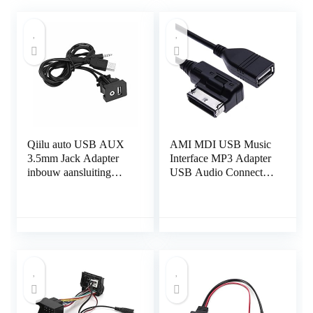
Qiilu auto USB AUX
AMI MDI USB Music
3.5mm Jack Adapter
Interface MP3 Adapter
inbouw aansluiting
USB Audio Connector
aansluiting adapter
Adapter Kabel
kabel kabel verlenging
Compatibel met Audi
A3, A4, S4, S5, A6,
S6, A8, S8, Q3, All
Road, TT, R8, VW
Jetta, Golf, Passat,
Touareg, Skoda