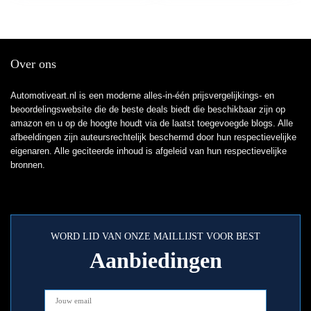
Faraday-kluis,
autosleutelloze
sleutelhanger-
signaalblokkering,
Over ons
veilige autosleutelkast –
zwart
Automotiveart.nl is een moderne alles-in-één prijsvergelijkings- en
beoordelingswebsite die de beste deals biedt die beschikbaar zijn op
amazon en u op de hoogte houdt via de laatst toegevoegde blogs. Alle
afbeeldingen zijn auteursrechtelijk beschermd door hun respectievelijke
eigenaren. Alle geciteerde inhoud is afgeleid van hun respectievelijke
bronnen.
WORD LID VAN ONZE MAILLIJST VOOR BEST
Aanbiedingen