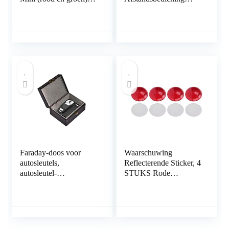
Faraday tas voor
Centrale
autosleutel signaalblok,
Deurvergrendeling Kit
anti-diefstal RFID
Universele Auto
autosleutel
Keyless Entry System
signaalblokkering
Pouch
Faraday-doos voor
Waarschuwing
autosleutels,
Reflecterende Sticker, 4
autosleutel-
STUKS Rode
signaalblokkering, anti-
Reflector Ronde 3-
diefstal Faraday-
Dimensionale ABS
dooskooi, keyfob
Decoratie Bescherming
RFID-
Sticker voor Auto
signaalblokkering,
Motor: