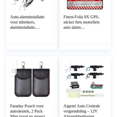
Auto-alarminstallatie
Finest-Folia 9X GPS-
voor inbrekers,
sticker fiets motorfiets
alarminstallatie,
auto alarm
autobescherming,
waarschuwing anti-
sleutelloze
diefstal sticker tracker
diefstalbeveiliging,
beveiligd R055 Fahrrad
beveiligingssysteem
Aluminium geslepen
zilver.
Faraday Pouch voor
Aigend Auto Centrale
autosleutels, 2 Pack
vergrendeling – 12V
Mini (rood en groen)
Afstandsbediening