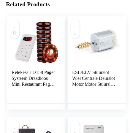
Related Products
Retekess TD158 Pager
ESL/ELV Stuurslot
Systeem Draadloos
Wiel Centrale Deurslot
Mini Restaurant Pager
Motor,Motor Stuurslot
Touchscreen
Wiel Motor Antidiefstal
Lichtgevende Charge
Vergrendelingen
10 Pagers Verbeterd