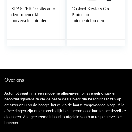
SFASTER 10 stks auto
Caslord Keyless Go
deur opener kit
Protection
universele auto deur
autosleutelbox en
sleutel verloren slot uit
Faraday-tas, autosleutel
draagbare auto voertuig
RFID-afschermdoos, 2
noodgeval open
signaalafschermingstas
ontgrendelen
– zwart
gereedschap kit + lucht
pomp
Over ons
Automotiveart.nl is een moderne alles-in-één prijsvergelijkings- en
beoordelingswebsite die de beste deals biedt die beschikbaar zijn op
amazon en u op de hoogte houdt via de laatst toegevoegde blogs. Alle
afbeeldingen zijn auteursrechtelijk beschermd door hun respectievelijke
eigenaren. Alle geciteerde inhoud is afgeleid van hun respectievelijke
bronnen.