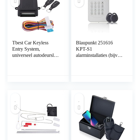
Tbest Car Keyless
Blaupunkt 251616
Entry System,
KPT-S1
universeel autodeurslot
alarminstallaties (bijv.
Keyless Entry System,
SA2900R). Radio is
deurslot, centrale
dankzij Rolling Code
vergrendeling,
optimaal beschermd
afstandsbedieningsset
met geïntegreerd
met
inclusief twee RFID,
kofferbakgoedkeuring,
bedieningspaneel met
afstandsbediening
tag reader en tags
Central Control Box
Kit